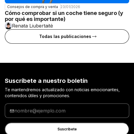
23/01/2026
Consejos de compra y venta
Cómo comprobar si un coche tiene seguro (y
por qué es importante)
Renata Liubertaitė
Todas las publicaciones
Suscríbete a nuestro boletín
Te mantendremos actualizado con noticias emocionantes,
contenidos útiles y promociones.
Introduzca
tu
dirección
de
Suscríbete
correo