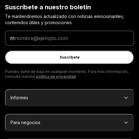
Suscríbete a nuestro boletín
Te mantendremos actualizado con noticias emocionantes,
contenidos útiles y promociones.
Introduzca
tu
dirección
de
Suscríbete
correo
electrónico
Puedes darte de baja en cualquier momento. Para más información,
consulta nuestra
política de privacidad
.
Informes
Para negocios