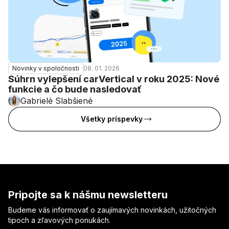
08. 01. 2026
Novinky v spoločnosti
Súhrn vylepšení carVertical v roku 2025: Nové
funkcie a čo bude nasledovať
Gabrielė Slabšienė
Všetky príspevky
Pripojte sa k nášmu newsletteru
Budeme vás informovať o zaujímavých novinkách, užitočných
tipoch a zľavových ponukách.