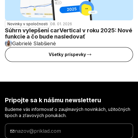
08. 01. 2026
Novinky v spoločnosti
Súhrn vylepšení carVertical v roku 2025: Nové
funkcie a čo bude nasledovať
Gabrielė Slabšienė
Všetky príspevky
Pripojte sa k nášmu newsletteru
Budeme vás informovať o zaujímavých novinkách, užitočných
tipoch a zľavových ponukách.
Zadajte
svoj