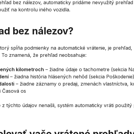
ehľad bez nálezov, automaticky pridáme nevyužitý prehľad
žiť na kontrolu iného vozidla.
ľad bez nálezov?
torý spĺňa podmienky na automatické vrátenie, je prehľad,
e. To znamená, že prehľad neobsahuje:
ených kilometroch
– žiadne údaje o tachometre (sekcia Na
dení
– žiadna história hlásených nehôd (sekcia Poškodenie
alosti
– žiadne záznamy o predaji, zmenách vlastníctva, k
ii Časová os
e z týchto údajov nenašli, systém automaticky vráti použitý
olovať vaše vrátené prehľad