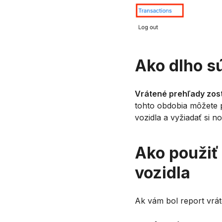
Ako dlho s
Vrátené prehľady zos
tohto obdobia môžete 
vozidla a vyžiadať si n
Ako použiť
vozidla
Ak vám bol report vrát