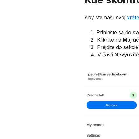
Aby ste našli svoj
vrát
1
.
Prihláste sa do sv
2
.
Kliknite na
Môj úč
3
.
Prejdite do sekci
4
.
V časti
Nevyužité