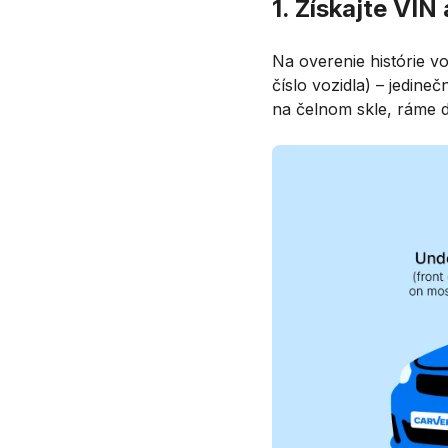
1. Získajte VIN
Na overenie histórie v
číslo vozidla) – jedin
na čelnom skle, ráme dv