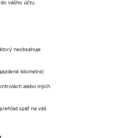
 do vášho účtu.
 ktorý neobsahuje
jazdené kilometre)
)
ontrolách alebo iných
 prehľad späť na váš
y