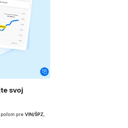
jte svoj
 s poľom pre
VIN/ŠPZ
,