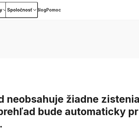
y
Spoločnosť
Blog
Pomoc
d neobsahuje žiadne zisteni
prehľad bude automaticky pr
.