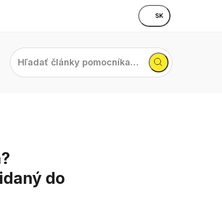
SK
Hľadať
články
pomocníka…
a?
idaný do