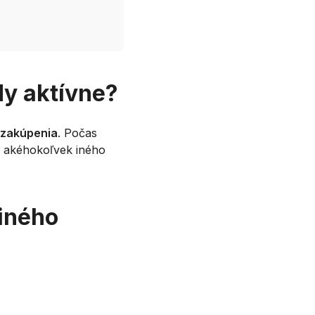
dy aktívne?
 zakúpenia
. Počas
u akéhokoľvek iného
 iného