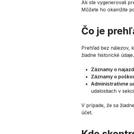
Ak ste vygenerovali pr
Môžete ho okamžite pou
Čo je preh
Prehľad bez nálezov, k
žiadne historické údaj
Záznamy o najazd
Záznamy o poško
Administratívne ud
udalostiach v sekc
V prípade, že sa žiadn
účet.
Kde skontr