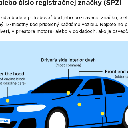
 alebo číslo registračnej značky (ŠPZ)
ozidla budete potrebovať buď jeho poznávaciu značku, aleb
ečný 17-miestny kód pridelený každému vozidlu. Nájdete ho p
erí, v priestore motora) alebo v dokladoch, ako je osvedčen