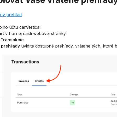
ený prehľad
:
ojho účtu carVertical.
et
v hornej časti webovej stránky.
e
Transakcie
.
 prehľady
uvidíte dostupné prehľady, vrátane tých, ktoré b