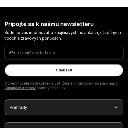
Pripojte sa k nášmu newsletteru
Budeme vás informovať o zaujímavých novinkách, užitočných
tipoch a zľavových ponukách.
Zadajte
svoj
e-
mail
Odoberať
Odber môžete kedykoľvek zrušiť. Ďalšie informácie nájdete v našich
Zásadách ochrany
osobných údajov.
Prehľady