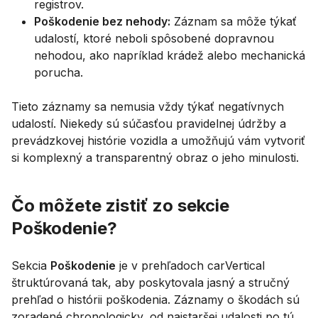
registrov.
Poškodenie bez nehody:
Záznam sa môže týkať
udalostí, ktoré neboli spôsobené dopravnou
nehodou, ako napríklad krádež alebo mechanická
porucha.
Tieto záznamy sa nemusia vždy týkať negatívnych
udalostí. Niekedy sú súčasťou pravidelnej údržby a
prevádzkovej histórie vozidla a umožňujú vám vytvoriť
si komplexný a transparentný obraz o jeho minulosti.
Čo môžete zistiť zo sekcie
Poškodenie?
Sekcia
Poškodenie
je v prehľadoch carVertical
štruktúrovaná tak, aby poskytovala jasný a stručný
prehľad o histórii poškodenia. Záznamy o škodách sú
zoradené chronologicky, od najstaršej udalosti po tú