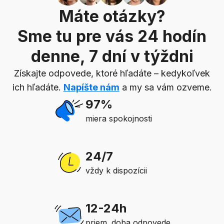
Máte otázky?
Sme tu pre vás 24 hodín
denne, 7 dní v týždni
Získajte odpovede, ktoré hľadáte – kedykoľvek
ich hľadáte.
Napíšte nám
a my sa vám ozveme.
97%
miera spokojnosti
24/7
vždy k dispozícii
12-24h
priem. doba odpovede