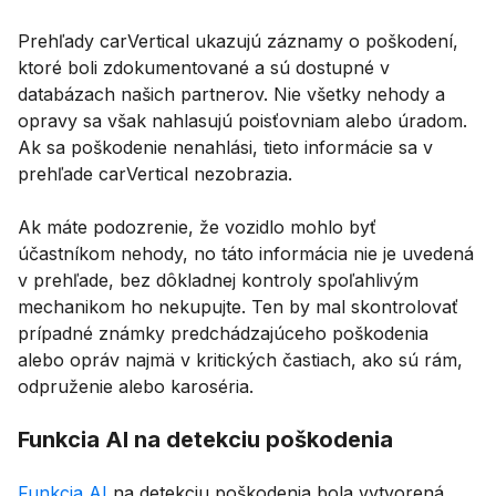
Prehľady carVertical ukazujú záznamy o poškodení,
ktoré boli zdokumentované a sú dostupné v
databázach našich partnerov. Nie všetky nehody a
opravy sa však nahlasujú poisťovniam alebo úradom.
Ak sa poškodenie nenahlási, tieto informácie sa v
prehľade carVertical nezobrazia.
Ak máte podozrenie, že vozidlo mohlo byť
účastníkom nehody, no táto informácia nie je uvedená
v prehľade, bez dôkladnej kontroly spoľahlivým
mechanikom ho nekupujte. Ten by mal skontrolovať
prípadné známky predchádzajúceho poškodenia
alebo opráv najmä v kritických častiach, ako sú rám,
odpruženie alebo karoséria.
Funkcia AI na detekciu poškodenia
Funkcia AI
na detekciu poškodenia bola vytvorená,