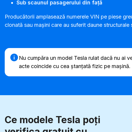
Sub scaunul pasagerului din față
Producătorii amplasează numerele VIN pe piese greu d
clonată sau mașini care au suferit daune structurale 
Nu cumpăra un model Tesla rulat dacă nu ai ver
acte coincide cu cea ștanțată fizic pe mașină.
Ce modele Tesla poți
verifica gratuit cu