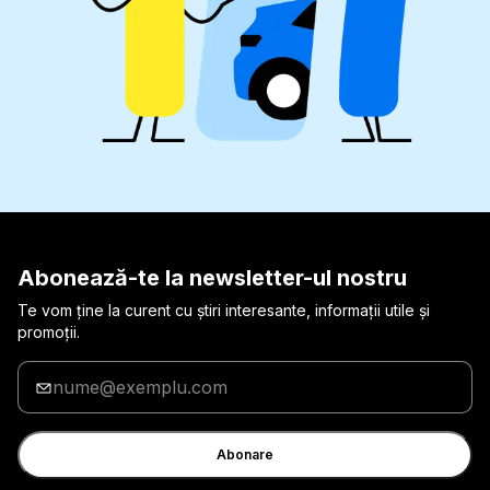
Abonează-te la newsletter-ul nostru
Te vom ține la curent cu știri interesante, informații utile și
promoții.
Introduceți
adresa
de
e-
Abonare
mail