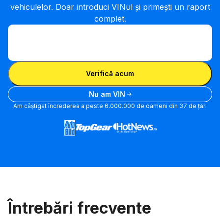
vehiculelor. Doar introduci VINul și primești un raport
complet.
Introdu VIN
Introdu
VIN
Introdu VIN
Verifică acum
Nu am VIN
Am câștigat încrederea a peste 6.000.000 de oameni din 37 de țări
Întrebări frecvente