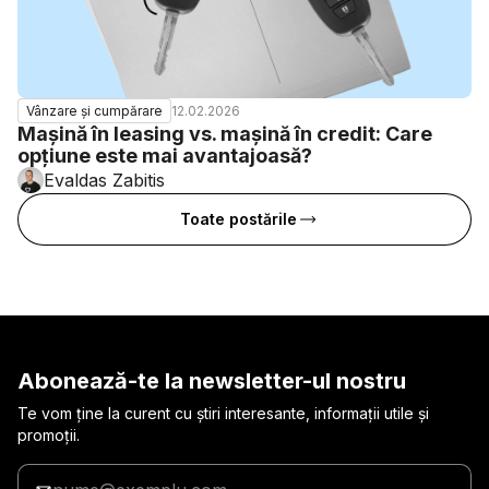
12.02.2026
Vânzare și cumpărare
Mașină în leasing vs. mașină în credit: Care
opțiune este mai avantajoasă?
Evaldas Zabitis
Toate postările
Abonează-te la newsletter-ul nostru
Te vom ține la curent cu știri interesante, informații utile și
promoții.
Introduceți