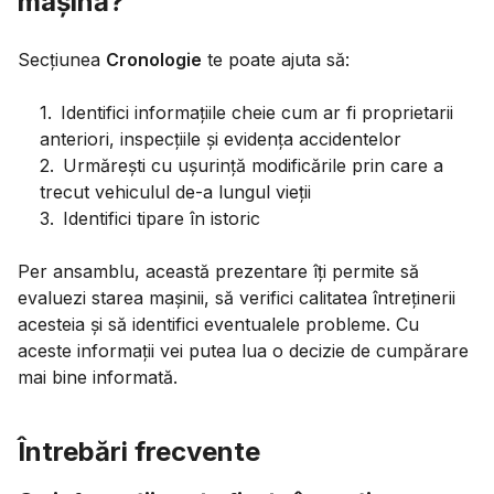
mașină?
Secțiunea
Cronologie
te poate ajuta să:
1
.
Identifici informațiile cheie cum ar fi proprietarii
anteriori, inspecțiile și evidența accidentelor
2
.
Urmărești cu ușurință modificările prin care a
trecut vehiculul de-a lungul vieții
3
.
Identifici tipare în istoric
Per ansamblu, această prezentare îți permite să
evaluezi starea mașinii, să verifici calitatea întreținerii
acesteia și să identifici eventualele probleme. Cu
aceste informații vei putea lua o decizie de cumpărare
mai bine informată.
Întrebări frecvente