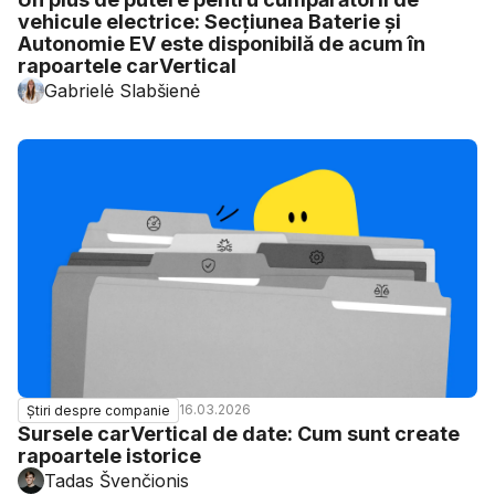
vehicule electrice: Secțiunea Baterie și
Autonomie EV este disponibilă de acum în
rapoartele carVertical
Gabrielė Slabšienė
16.03.2026
Știri despre companie
Sursele carVertical de date: Cum sunt create
rapoartele istorice
Tadas Švenčionis