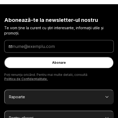
Abonează-te la newsletter-ul nostru
Te vom ține la curent cu știri interesante, informații utile și
promoții.
Introduceți
adresa
de
e-
Abonare
mail
Poți renunța oricând. Pentru mai multe detalii, consultă
Politica de Confidențialitate.
Rapoarte
Pentru afaceri