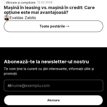
12.02.2026
Vânzare și cumpărare
Mașină în leasing vs. mașină în credit: Care
opțiune este mai avantajoasă?
Evaldas Zabitis
Toate postările
Abonează-te la newsletter-ul nostru
Te vom ține la curent cu știri interesante, informații utile și
promoții.
Introduceți
adresa
de
e-
Abonare
mail