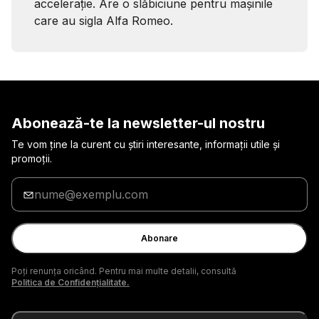
accelerație. Are o slăbiciune pentru mașinile
care au sigla Alfa Romeo.
Abonează-te la newsletter-ul nostru
Te vom ține la curent cu știri interesante, informații utile și
promoții.
Introduceți
adresa
de
e-
Abonare
mail
Poți renunța oricând. Pentru mai multe detalii, consultă
Politica de Confidențialitate.