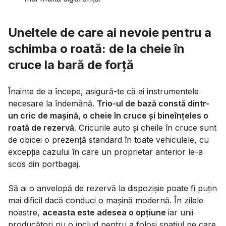
Uneltele de care ai nevoie pentru a
schimba o roată: de la cheie în
cruce la bară de forță
Înainte de a începe, asigură-te că ai instrumentele
necesare la îndemână.
Trio-ul de bază constă dintr-
un cric de mașină, o cheie în cruce și bineînțeles o
roată de rezervă
. Cricurile auto și cheile în cruce sunt
de obicei o prezență standard în toate vehiculele, cu
excepția cazului în care un proprietar anterior le-a
scos din portbagaj.
Să ai o anvelopă de rezervă la dispozișie poate fi puțin
mai dificil dacă conduci o mașină modernă. În zilele
noastre,
aceasta este adesea o opțiune
iar unii
producători nu o includ pentru a folosi spațiul pe care