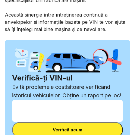
specificațiilor din fabrică ale mașinii.
Această sinergie între întreținerea continuă a
anvelopelor și informațiile bazate pe VIN te vor ajuta
să îți înțelegi mai bine mașina și ce nevoi are.
Verifică-ți VIN-ul
Evită problemele costisitoare verificând
istoricul vehiculelor. Obține un raport pe loc!
Introdu VIN
Introdu
VIN
Introdu VIN
Verifică acum