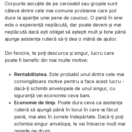
Corpurile ascuțite de pe carosabil sau gropile sunt
câteva dintre cele mai comune probleme care pot
duce la apariția unei pene de cauciuc. O pană în sine
este o experiență neplăcută, dar poate deveni și mai
neplăcută dacă ești obligat să aștepti mult și bine până
ajunge asistența rutieră să-ți dea o mână de ajutor.
Din fericire, te poți descurca și singur, lucru care
poate fi benefic din mai multe motive:
Rentabilitatea
. Este probabil unul dintre cele mai
convingătoare motive pentru a face acest lucru -
dacă-ți schimbi anvelopele de unul singur, cu
siguranță vei economisi ceva bani.
Economie de timp
. Poate dura ceva ca asistența
rutieră să ajungă până în locul în care-ai făcut
pană, mai ales în zonele îndepărtate. Dacă-ți poți
schimba singur anvelopa, te vei întoarce mult mai
repede pe drum.