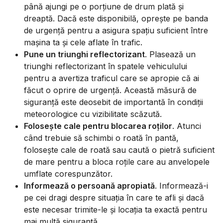
până ajungi pe o porțiune de drum plată și
dreaptă. Dacă este disponibilă, oprește pe banda
de urgență pentru a asigura spațiu suficient între
mașina ta și cele aflate în trafic.
Pune un triunghi reflectorizant
. Plasează un
triunghi reflectorizant în spatele vehiculului
pentru a avertiza traficul care se apropie că ai
făcut o oprire de urgență. Această măsură de
siguranță este deosebit de importantă în condiții
meteorologice cu vizibilitate scăzută.
Folosește cale pentru blocarea roților
. Atunci
când trebuie să schimbi o roată în pantă,
folosește cale de roată sau caută o pietră suficient
de mare pentru a bloca roțile care au anvelopele
umflate corespunzător.
Informează o persoană apropiată
. Informează-i
pe cei dragi despre situația în care te afli și dacă
este necesar trimite-le și locația ta exactă pentru
mai multă siguranță.