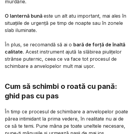
murdărie.
O lanternă bună
este un alt atu important, mai ales în
situațiile de urgență pe timp de noapte sau în zonele
slab iluminate.
În plus, se recomandă să ai o
bară de forță de înaltă
calitate
. Acest instrument ajută la slăbirea piulițelor
strânse puternic, ceea ce va face tot procesul de
schimbare a anvelopelor mult mai ușor.
Cum să schimbi o roată cu pană:
ghid pas cu pas
În timp ce procesul de schimbare a anvelopelor poate
părea intimidant la prima vedere, în realitate nu ai de
ce să te temi. Pune mâna pe toate uneltele necesare,
pune-ți mănușile și urmează pașii de mai jos.