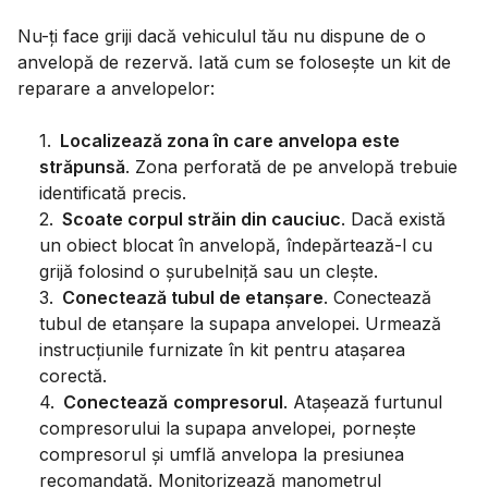
Nu-ți face griji dacă vehiculul tău nu dispune de o
anvelopă de rezervă. Iată cum se folosește un kit de
reparare a anvelopelor:
1
.
Localizează zona în care anvelopa este
străpunsă
. Zona perforată de pe anvelopă trebuie
identificată precis.
2
.
Scoate corpul străin din cauciuc
. Dacă există
un obiect blocat în anvelopă, îndepărtează-l cu
grijă folosind o șurubelniță sau un clește.
3
.
Conectează tubul de etanșare
. Conectează
tubul de etanșare la supapa anvelopei. Urmează
instrucțiunile furnizate în kit pentru atașarea
corectă.
4
.
Conectează
compresorul
. Atașează furtunul
compresorului la supapa anvelopei, pornește
compresorul și umflă anvelopa la presiunea
recomandată. Monitorizează manometrul