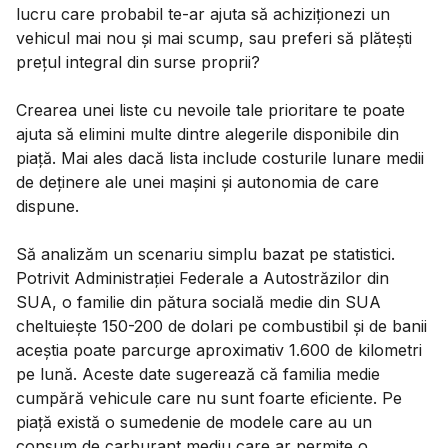
lucru care probabil te-ar ajuta să achiziționezi un
vehicul mai nou și mai scump, sau preferi să plătești
prețul integral din surse proprii?
Crearea unei liste cu nevoile tale prioritare te poate
ajuta să elimini multe dintre alegerile disponibile din
piață. Mai ales dacă lista include costurile lunare medii
de deținere ale unei mașini și autonomia de care
dispune.
Să analizăm un scenariu simplu bazat pe statistici.
Potrivit Administrației Federale a Autostrăzilor din
SUA, o familie din pătura socială medie din SUA
cheltuiește 150-200 de dolari pe combustibil și de banii
aceștia poate parcurge aproximativ 1.600 de kilometri
pe lună. Aceste date sugerează că familia medie
cumpără vehicule care nu sunt foarte eficiente. Pe
piață există o sumedenie de modele care au un
consum de carburant mediu care ar permite o