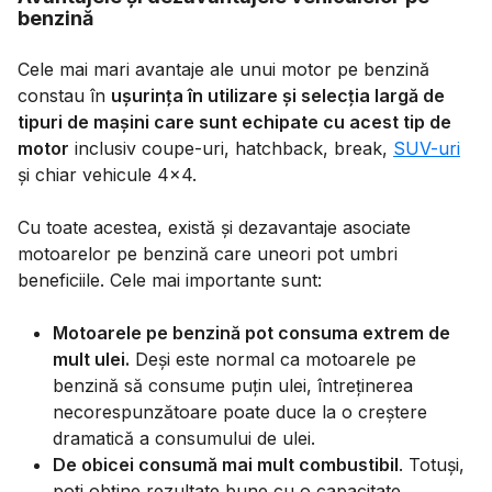
benzină
Cele mai mari avantaje ale unui motor pe benzină
constau în
ușurința în utilizare și selecția largă de
tipuri de mașini care sunt echipate cu acest tip de
motor
inclusiv coupe-uri, hatchback, break,
SUV-uri
și chiar vehicule 4x4.
Cu toate acestea, există și dezavantaje asociate
motoarelor pe benzină care uneori pot umbri
beneficiile. Cele mai importante sunt:
Motoarele pe benzină pot consuma extrem de
mult ulei.
Deși este normal ca motoarele pe
benzină să consume puțin ulei, întreținerea
necorespunzătoare poate duce la o creștere
dramatică a consumului de ulei.
De obicei consumă mai mult combustibil
. Totuși,
poți obține rezultate bune cu o capacitate