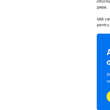
informa
pieței.
Iată ca
pentru 
I
v