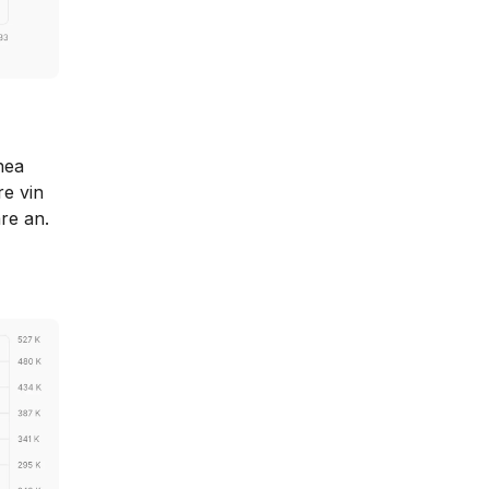
nea
re vin
are an.