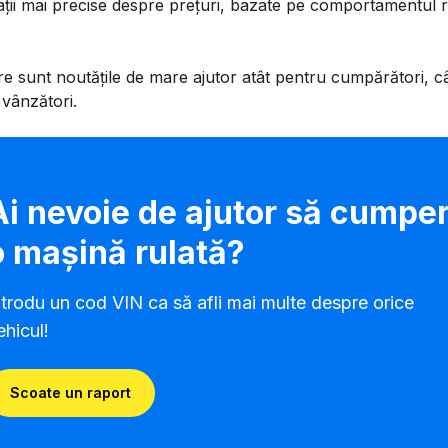
ții mai precise despre prețuri, bazate pe comportamentul r
re sunt noutățile de mare ajutor atât pentru cumpărători, câ
vânzători.
Ai nevoie de ajutor să cumper
o mașină rulată?
ntrodu un cod VIN ca să afli mai multe despre orice
ehicul!
Scoate un raport