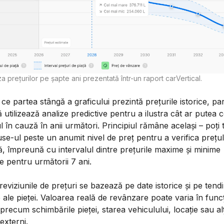
 prețurilor pe șapte ani prezentată într-un raport carVertical.
 ce partea stângă a graficului prezintă prețurile istorice, pa
 utilizează analize predictive pentru a ilustra cât ar putea 
 în cauză în anii următori. Principiul rămâne același – poți 
e-ul peste un anumit nivel de preț pentru a verifica prețu
ă, împreună cu intervalul dintre prețurile maxime și minime
e pentru următorii 7 ani.
eviziunile de prețuri se bazează pe date istorice și pe tendi
 ale pieței. Valoarea reală de revânzare poate varia în func
 precum schimbările pieței, starea vehiculului, locație sau alț
 externi.