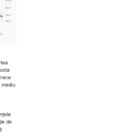
rtea
costa
trece
l mediu
nțele
ție de
i