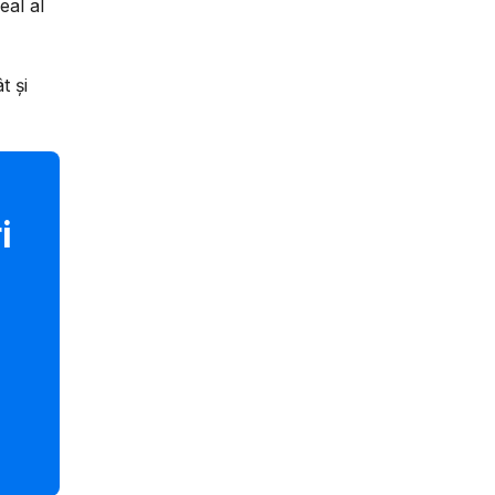
eal al
t și
i