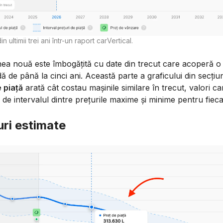
in ultimii trei ani într-un raport carVertical.
nea nouă este îmbogățită cu date din trecut care acoperă o
ă de până la cinci ani. Această parte a graficului din secțiu
 piață
arată cât costau mașinile similare în trecut, valori ca
e de intervalul dintre prețurile maxime și minime pentru fiec
uri estimate