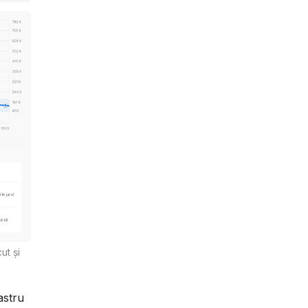
ut și
astru