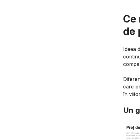
Ce 
de 
Ideea 
contin
compara
Diferen
care pr
în viitor
Un g