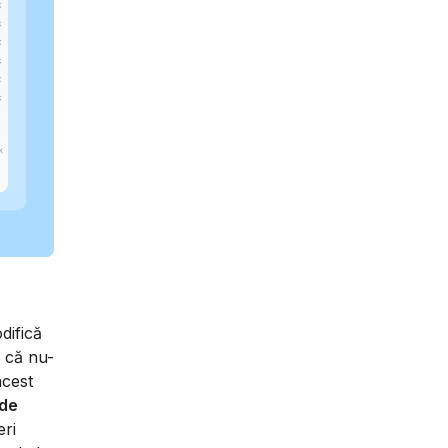
difică
e că nu-
acest
 de
eri