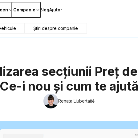
ceri
Companie
Blog
Ajutor
ehicule
Știri despre companie
izarea secțiunii Preț de
Ce-i nou și cum te ajut
Renata Liubertaitė