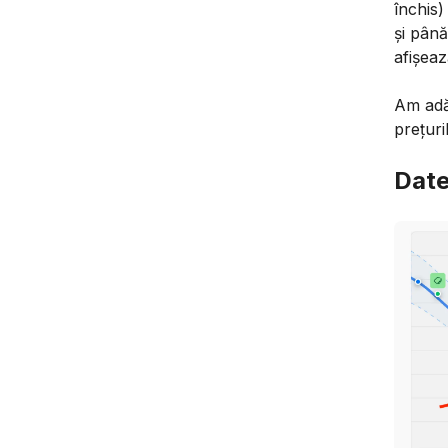
închis)
și până
afișeaz
Am adău
prețuri
Date