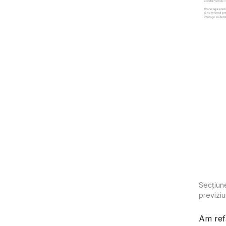
Secțiune
previziu
Am refă