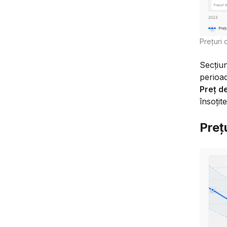
Prețuri d
Secțiu
perioad
Preț de
însoțit
Preț