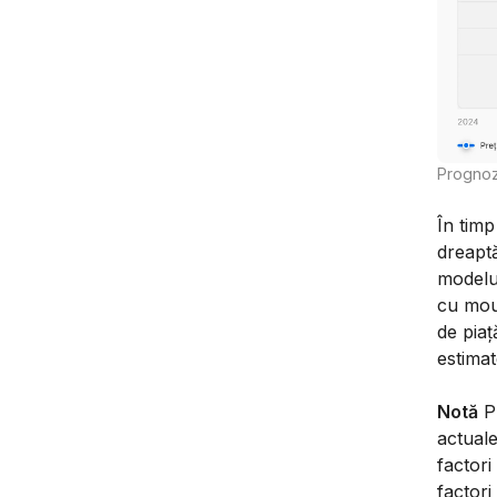
Prognoza
În timp
dreaptă
modelul
cu mous
de piaț
estimat
Notă
Pr
actuale
factori
factori