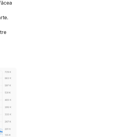
 făcea
rte.
tre