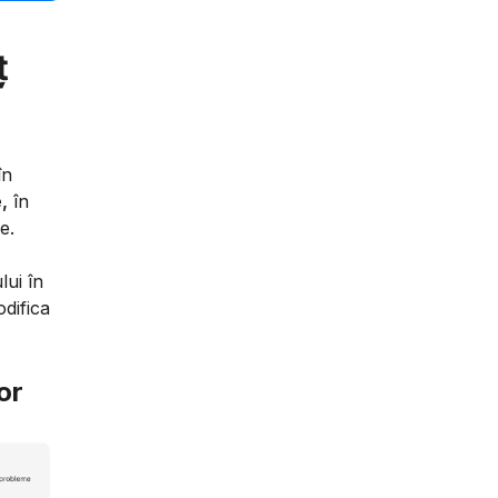
ț
în
,
în
e.
lui în
odifica
or