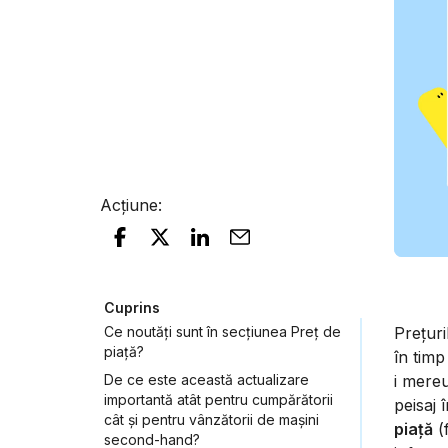
Acțiune
:
Cuprins
Ce noutăți sunt în secțiunea Preț de
Prețuri
piață?
în timp
De ce este această actualizare
i mereu
importantă atât pentru cumpărătorii
peisaj
cât și pentru vânzătorii de mașini
piață
(
second-hand?