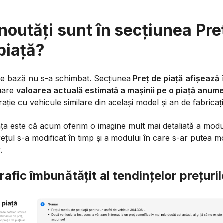
noutăți sunt în secțiunea Pre
piață?
de bază nu s-a schimbat. Secțiunea
Preț de piață
afișează
uare
valoarea actuală estimată a mașinii pe o piață anume
ție cu vehicule similare din același model și an de fabricați
ța este că acum oferim o imagine mult mai detaliată a modu
ețul s-a modificat în timp și a modului în care s-ar putea m
.
rafic îmbunătățit al tendințelor prețuril