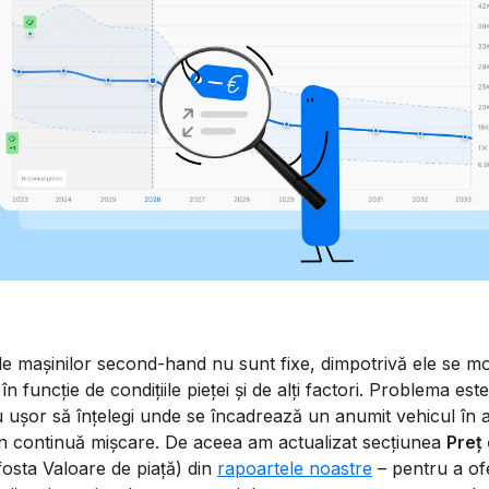
le mașinilor second-hand nu sunt fixe, dimpotrivă ele se mo
 în funcție de condițiile pieței și de alți factori. Problema est
 ușor să înțelegi unde se încadrează un anumit vehicul în 
 în continuă mișcare. De aceea am actualizat secțiunea
Preț
fosta Valoare de piață) din
rapoartele noastre
– pentru a of