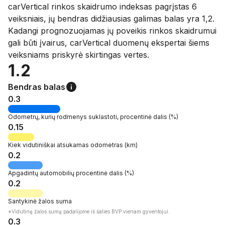
carVertical rinkos skaidrumo indeksas pagrįstas 6
veiksniais, jų bendras didžiausias galimas balas yra 1,2.
Kadangi prognozuojamas jų poveikis rinkos skaidrumui
gali būti įvairus, carVertical duomenų ekspertai šiems
veiksniams priskyrė skirtingas vertes.
1.2
Bendras balas
0.3
Odometrų, kurių rodmenys suklastoti
, procentinė dalis
(%)
0.15
Kiek
vidutiniškai atsukamas odometras
(km)
0.2
Apgadintų automobilių
procentinė dalis
(%)
0.2
Santykinė
žalos suma
*Vidutinę žalos sumą padalijome iš šalies BVP vienam gyventojui.
0.3