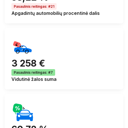
Pasaulinis reitingas
:
#21
Apgadintų automobilių
procentinė dalis
3 258 €
Pasaulinis reitingas
:
#7
Vidutinė
žalos suma