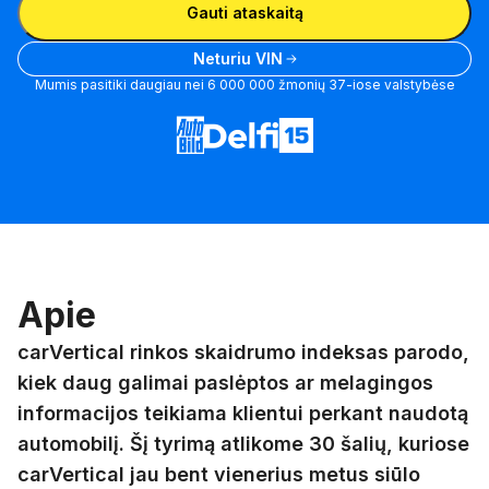
Gauti ataskaitą
Neturiu VIN
Mumis pasitiki daugiau nei 6 000 000 žmonių 37-iose valstybėse
Apie
carVertical rinkos skaidrumo indeksas parodo,
kiek daug galimai paslėptos ar melagingos
informacijos teikiama klientui perkant naudotą
automobilį. Šį tyrimą atlikome 30 šalių, kuriose
carVertical jau bent vienerius metus siūlo