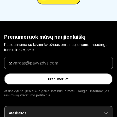
Prenumeruok mūsų naujienlaiškį
Pasidalinsime su tavimi šviežiausiomis naujienomis, naudingu
turiniu ir akcijomis.
Įrašyk
savo
el.
pašto
Prenumeruoti
adresą
Atsisakyti naujienlaiškio galėsi bet kuriuo metu. Daugiau informacijos
rasi mūsų
Privatumo politikoje.
Ataskaitos