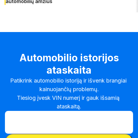
automobilių amžius
Automobilio istorijos
ataskaita
Patikrink automobilio istoriją ir išvenk brangiai 
kainuojančių problemų.

Tiesiog įvesk VIN numerį ir gauk išsamią 
ataskaitą.
Įvesk VIN
Įvesk
VIN
Įvesk VIN