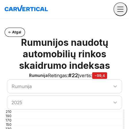
Atgal
Rumunijos naudotų
automobilių rinkos
skaidrumo indeksas
#22
Reitingas
:
Įvertis
:
Rumunija
−99,4
Ieškoti šalies
Rumunija
Ieškoti šalies
2025
210
190
170
150
130