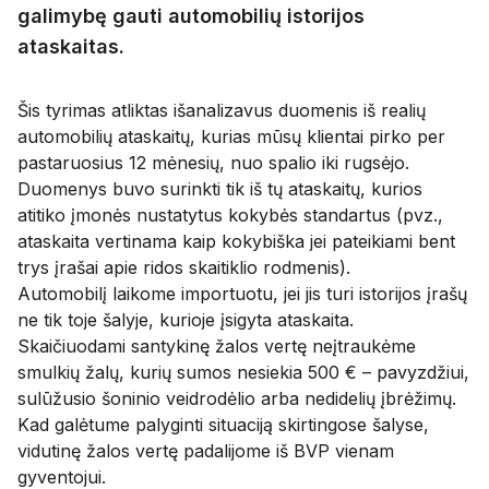
galimybę gauti automobilių istorijos
ataskaitas.
Šis tyrimas atliktas išanalizavus duomenis iš realių
automobilių ataskaitų, kurias mūsų klientai pirko per
pastaruosius 12 mėnesių, nuo spalio iki rugsėjo.
Duomenys buvo surinkti tik iš tų ataskaitų, kurios
atitiko įmonės nustatytus kokybės standartus (pvz.,
ataskaita vertinama kaip kokybiška jei pateikiami bent
trys įrašai apie ridos skaitiklio rodmenis).
Automobilį laikome importuotu, jei jis turi istorijos įrašų
ne tik toje šalyje, kurioje įsigyta ataskaita.
Skaičiuodami santykinę žalos vertę neįtraukėme
smulkių žalų, kurių sumos nesiekia 500 € – pavyzdžiui,
sulūžusio šoninio veidrodėlio arba nedidelių įbrėžimų.
Kad galėtume palyginti situaciją skirtingose šalyse,
vidutinę žalos vertę padalijome iš BVP vienam
gyventojui.