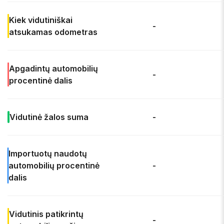
Kiek
vidutiniškai
-
atsukamas odometras
Apgadintų automobilių
-
procentinė dalis
Vidutinė
žalos suma
-
Importuotų naudotų
automobilių
procentinė
-
dalis
Vidutinis patikrintų
-