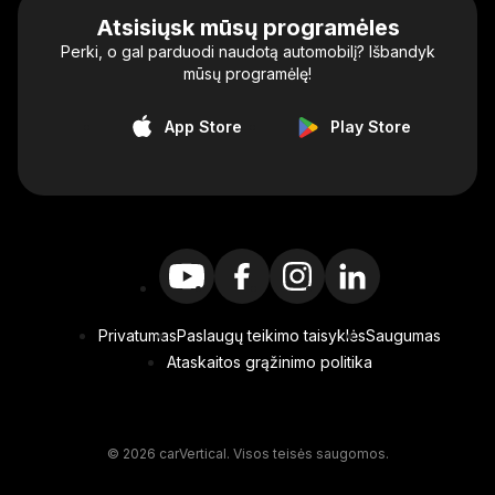
Atsisiųsk mūsų programėles
Perki, o gal parduodi naudotą automobilį? Išbandyk
mūsų programėlę!
App Store
Play Store
Privatumas
Paslaugų teikimo taisyklės
Saugumas
Ataskaitos grąžinimo politika
© 2026 carVertical. Visos teisės saugomos.