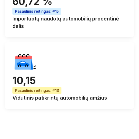
60,72 %
Pasaulinis reitingas
:
#15
Importuotų naudotų automobilių
procentinė
dalis
10,15
Pasaulinis reitingas
:
#13
Vidutinis patikrintų automobilių amžius