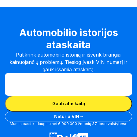
Automobilio istorijos
ataskaita
Patikrink automobilio istoriją ir išvenk brangiai
kainuojančių problemų. Tiesiog įvesk VIN numerį ir
gauk išsamią ataskaitą.
Įvesk VIN
Įvesk
VIN
Įvesk VIN
Gauti ataskaitą
Neturiu VIN
Mumis pasitiki daugiau nei 6 000 000 žmonių 37-iose valstybėse