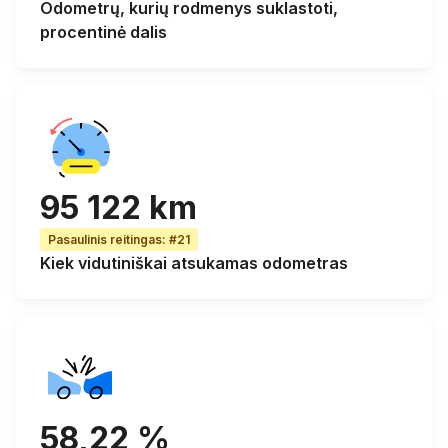
Odometrų, kurių rodmenys suklastoti
,
procentinė dalis
95 122 km
Pasaulinis reitingas
:
#21
Kiek
vidutiniškai atsukamas odometras
58,22 %