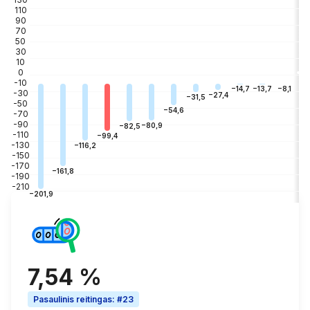
110
90
70
50
30
10
0
-10
−3
−8,1
−13,7
−14,7
-30
−27,4
−31,5
-50
−54,6
-70
-90
−80,9
−82,5
-110
−99,4
-130
−116,2
-150
-170
−161,8
-190
-210
−201,9
7,54 %
Pasaulinis reitingas
:
#23