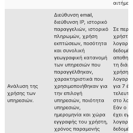
αιτήματ
Διεύθυνση email,
διεύθυνση IP, ιστορικό
παραγγελιών, ιστορικό
Σε περί
πληρωμών, χρήση
χρήστης
εκπτώσεων, ποσότητα
λογαρια
και συνολική
δεδομέν
γεωγραφική κατανομή
αποθηκε
των υπηρεσιών που
τη διάρκ
παραγγέλθηκαν,
χρήσης 
χαρακτηριστικά που
λογαρια
Ανάλυση της
χρησιμοποιήθηκαν για
για 7 έτ
χρήσης των
την επιλογή
τελευτα
υπηρεσιών.
υπηρεσιών, ποιότητα
στο λογ
υπηρεσιών,
Εάν ο χ
ημερομηνία και χώρα
έχει εγ
εγγραφής του χρήστη,
λογαρια
χρόνος παραμονής
δεδομέν