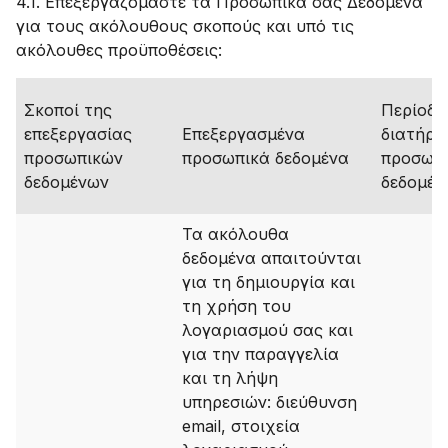
4.1. Επεξεργαζόμαστε τα Προσωπικά σας Δεδομένα
για τους ακόλουθους σκοπούς και υπό τις
ακόλουθες προϋποθέσεις:
Σκοποί της
Περίοδο
επεξεργασίας
Επεξεργασμένα
διατήρη
προσωπικών
προσωπικά δεδομένα
προσωπ
δεδομένων
δεδομέν
Τα ακόλουθα
δεδομένα απαιτούνται
για τη δημιουργία και
τη χρήση του
λογαριασμού σας και
για την παραγγελία
και τη λήψη
υπηρεσιών: διεύθυνση
email, στοιχεία