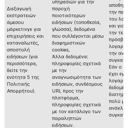
υπηρεσιών για την
αποθηκε
Διεξαγωγή
παροχή
την περ
εκστρατειών
ποιοτικότερων
του λογ
άμεσου
ειδήσεων (τοποθεσία,
και για 
μάρκετινγκ για
γλώσσα), δεδομένα
την τελ
επιχειρήσεις και
που συλλέγονται μέσω
πρόσβα
καταναλωτές,
διαφημιστικών
λογαρια
αποστολή
cookies,
την ανά
ειδήσεων (για
Άλλα δεδομένα:
συγκατά
περισσότερα,
πληροφορίες σχετικά
Εάν ο χ
δείτε την
με την
έχει εγ
ενότητα 5 της
αναγνωσιμότητα των
λογαρια
Πολιτικής
ειδήσεων, συνδέσμους
δεδομέν
Απορρήτου).
URL προς την
διατηρο
πλατφόρμα,
πολύ μέ
πληροφορίες σχετικά
ανάκλησ
με τον κατάλογο των
συγκατά
παραληπτών
ειδήσεων.