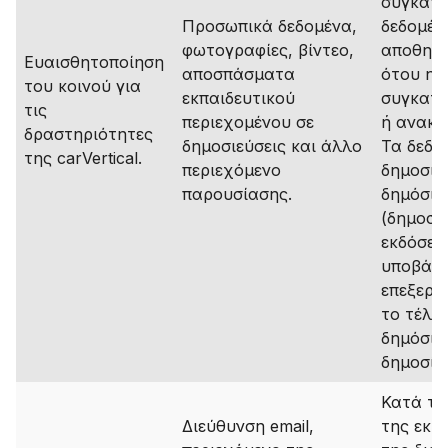
συγκατά
Προσωπικά δεδομένα,
δεδομέν
φωτογραφίες, βίντεο,
αποθηκε
Ευαισθητοποίηση
αποσπάσματα
ότου η
του κοινού για
εκπαιδευτικού
συγκατά
τις
περιεχομένου σε
ή ανακλ
δραστηριότητες
δημοσιεύσεις και άλλο
Τα δεδο
της carVertical.
περιεχόμενο
δημοσιε
παρουσίασης.
δημόσιο
(δημοσιε
εκδόσεις
υποβάλλ
επεξεργ
το τέλο
δημόσια
δημοσίε
Κατά τη
Διεύθυνση email,
της εκκ