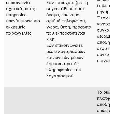
επικοινωνία
Εάν παρέχετε (με τη
(τελευτ
σχετικά με τις
συγκατάθεσή σας):
μήνυμα)
υπηρεσίες,
όνομα, επώνυμο,
Όταν η 
υπενθυμίσεις για
αριθμό τηλεφώνου,
γίνεται 
εκκρεμείς
χώρα, θέση, πρόσωπο
συγκατά
παραγγελίες.
που εκπροσωπείται
δεδομέν
κ.λπ,
αποθηκε
Εάν επικοινωνείτε
ότου η
μέσω λογαριασμών
συγκατά
κοινωνικών μέσων:
ή ανακλ
δημόσια ορατές
πληροφορίες του
λογαριασμού.
Τα δεδο
πλατφό
αποθηκε
όπως αν