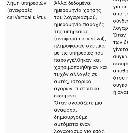
λήψη υπηρεσιών
Άλλα δεδομένα:
για περί
(αναφορές
ημερομηνία χρήσης
από την
carVertical κ.λπ.).
του λογαριασμού,
σύνδεση
ημερομηνία παροχής
λογαρια
της υπηρεσίας
Όταν η 
(αναφορά carVertival),
των δεδ
πληροφορίες σχετικά
γίνεται 
με τις υπηρεσίες που
συγκατά
παραγγέλθηκαν και
δεδομέν
χρησιμοποιήθηκαν και
αποθηκε
τυχόν αλλαγές σε
ότου η
αυτές, ιστορικό
συγκατά
αγορών, πιστωτικά
ή ανακλ
δεδομένα.
Όταν αγοράζετε μια
αναφορά,
δημιουργούμε
αυτόματα έναν
λογαριασμό για εσάς,