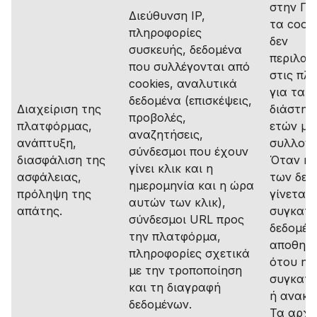
στην Πο
Διεύθυνση IP,
τα cooki
πληροφορίες
δεν
συσκευής, δεδομένα
περιλαμ
που συλλέγονται από
στις πλ
cookies, αναλυτικά
για τα c
δεδομένα (επισκέψεις,
Διαχείριση της
διάστημ
προβολές,
πλατφόρμας,
ετών με
αναζητήσεις,
ανάπτυξη,
συλλογή
σύνδεσμοι που έχουν
διασφάλιση της
Όταν η 
γίνει κλικ και η
ασφάλειας,
των δεδ
ημερομηνία και η ώρα
πρόληψη της
γίνεται 
αυτών των κλικ),
απάτης.
συγκατά
σύνδεσμοι URL προς
δεδομέν
την πλατφόρμα,
αποθηκε
πληροφορίες σχετικά
ότου η
με την τροποποίηση
συγκατά
και τη διαγραφή
ή ανακλ
δεδομένων.
Τα αρχε