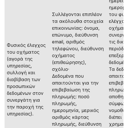
ημέρες 
ημερομη
Συλλέγονται επιπλέον
του φυσ
τα ακόλουθα στοιχεία
ελέγχου
επικοινωνίας: όνομα,
οχήματο
επώνυμο, διεύθυνση
συνεργά
email, αριθμός
τις δικέ
Φυσικός έλεγχος
τηλεφώνου, διεύθυνση
περιόδο
του οχήματος
οχήματος
επεξεργ
(αγορά της
(επιθεώρησης),
δεδομέν
υπηρεσίας,
σχόλιο·
Τα δεδο
συλλογή και
Δεδομένα που
απαιτού
διαβίβαση των
απαιτούνται για την
επιβεβα
προσωπικών
επιβεβαίωση της
πληρωμ
δεδομένων στον
πληρωμής: ποσό
αποθηκε
συνεργάτη για
πληρωμής,
σύμφωνα
την παροχή της
ημερομηνία, μερικός
νομοθεσ
υπηρεσίας).
αριθμός κάρτας
διέπει τι
πληρωμής, διεύθυνση
χρηματο