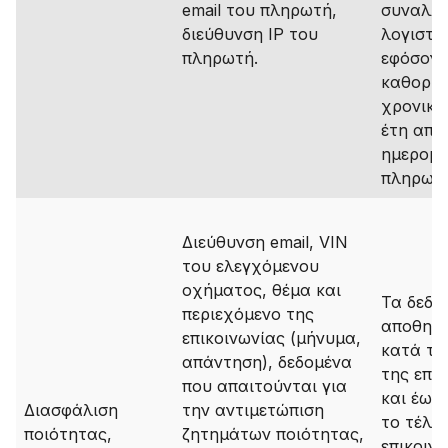
email του πληρωτή,
συναλλα
διεύθυνση IP του
λογιστικ
πληρωτή.
εφόσον 
καθορίζ
χρονικά 
έτη από
ημερομη
πληρωμή
Διεύθυνση email, VIN
του ελεγχόμενου
οχήματος, θέμα και
Τα δεδο
περιεχόμενο της
αποθηκε
επικοινωνίας (μήνυμα,
κατά τη
απάντηση), δεδομένα
της επι
που απαιτούνται για
και έως 
Διασφάλιση
την αντιμετώπιση
το τέλο
ποιότητας,
ζητημάτων ποιότητας,
επικοιν