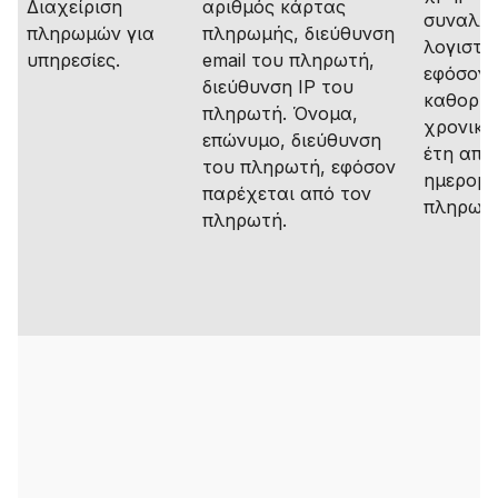
Διαχείριση
αριθμός κάρτας
συναλλα
πληρωμών για
πληρωμής, διεύθυνση
λογιστικ
υπηρεσίες.
email του πληρωτή,
εφόσον 
διεύθυνση IP του
καθορίζ
πληρωτή. Όνομα,
χρονικά 
επώνυμο, διεύθυνση
έτη από
του πληρωτή, εφόσον
ημερομη
παρέχεται από τον
πληρωμή
πληρωτή.