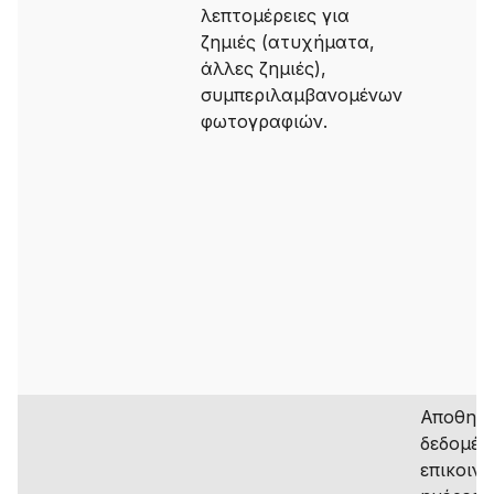
λεπτομέρειες για
ζημιές (ατυχήματα,
άλλες ζημιές),
συμπεριλαμβανομένων
φωτογραφιών.
Αποθηκε
δεδομέν
επικοινω