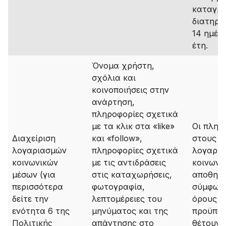
καταγρ
διατηρο
14 ημέρ
έτη.
Όνομα χρήστη,
σχόλια και
κοινοποιήσεις στην
ανάρτηση,
πληροφορίες σχετικά
με τα κλικ στα «like»
Οι πληρ
Διαχείριση
και «follow»,
στους
λογαριασμών
πληροφορίες σχετικά
λογαρι
κοινωνικών
με τις αντιδράσεις
κοινωνι
μέσων (για
στις καταχωρήσεις,
αποθηκε
περισσότερα
φωτογραφία,
σύμφωνα
δείτε την
λεπτομέρειες του
όρους κα
ενότητα 6 της
μηνύματος και της
προϋποθ
Πολιτικής
απάντησης στο
θέτουν ο