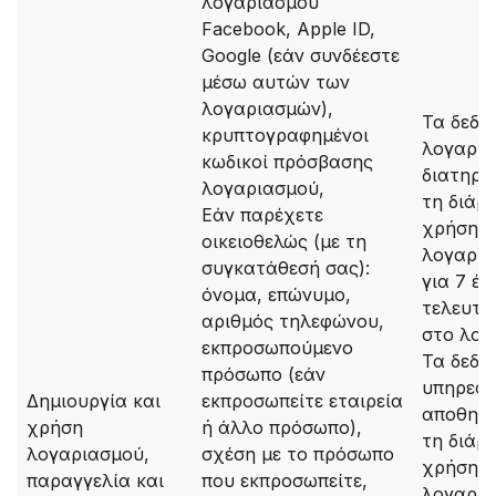
λογαριασμού
Facebook, Apple ID,
Google (εάν συνδέεστε
μέσω αυτών των
λογαριασμών),
Τα δεδο
κρυπτογραφημένοι
λογαρι
κωδικοί πρόσβασης
διατηρο
λογαριασμού,
τη διάρκ
Εάν παρέχετε
χρήσης 
οικειοθελώς (με τη
λογαρια
συγκατάθεσή σας):
για 7 έτ
όνομα, επώνυμο,
τελευτα
αριθμός τηλεφώνου,
στο λογ
εκπροσωπούμενο
Τα δεδο
πρόσωπο (εάν
υπηρεσι
Δημιουργία και
εκπροσωπείτε εταιρεία
αποθηκε
χρήση
ή άλλο πρόσωπο),
τη διάρκ
λογαριασμού,
σχέση με το πρόσωπο
χρήσης 
παραγγελία και
που εκπροσωπείτε,
λογαρια