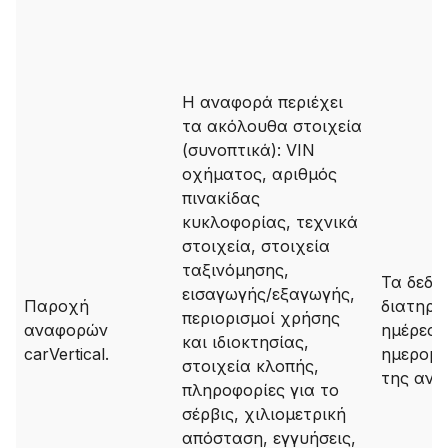
Η αναφορά περιέχει
τα ακόλουθα στοιχεία
(συνοπτικά): VIN
οχήματος, αριθμός
πινακίδας
κυκλοφορίας, τεχνικά
στοιχεία, στοιχεία
ταξινόμησης,
Τα δεδο
εισαγωγής/εξαγωγής,
Παροχή
διατηρο
περιορισμοί χρήσης
αναφορών
ημέρες 
και ιδιοκτησίας,
carVertical.
ημερομη
στοιχεία κλοπής,
της ανα
πληροφορίες για το
σέρβις, χιλιομετρική
απόσταση, εγγυήσεις,