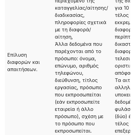
περιεχόμενο της
της δια
καταγγελίας/αίτησης/
για 10 έ
διαδικασίας,
τέλος τ
πληροφορίες σχετικά
εκκρεμό
με τη διαφορά/
διαφοράς
αίτηση,
περίπτω
Άλλα δεδομένα που
δικαστι
παρέχονται από το
διαφορά
Επίλυση
πρόσωπο: όνομα,
τελεσιδι
διαφορών και
επώνυμο, αριθμός
οριστικ
απαιτήσεων.
τηλεφώνου,
απόφασ
διεύθυνση, τίτλος
Τα αιτή
εργασίας, πρόσωπο
αλληλο
που εκπροσωπείται
υποκειμ
(εάν εκπροσωπείτε
δεδομέν
εταιρεία ή άλλο
φυλάσσο
πρόσωπο), σχέση με
(δύο) έτ
το πρόσωπο που
τέλος τ
εκπροσωπείται.
επεξεργ