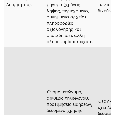
Απορρήτου).
μήνυμα (χρόνος
των κοι
λήψης, περιεχόμενο,
δικτύων
συνημμένα αρχεία),
πληροφορίες
αξιολόγησης και
οποιαδήποτε άλλη
πληροφορία παρέχετε.
Όνομα, επώνυμο,
αριθμός τηλεφώνου,
Όταν ο 
προτιμήσεις ειδήσεων,
έχει λο
δεδομένα χρήσης
δεδομέν