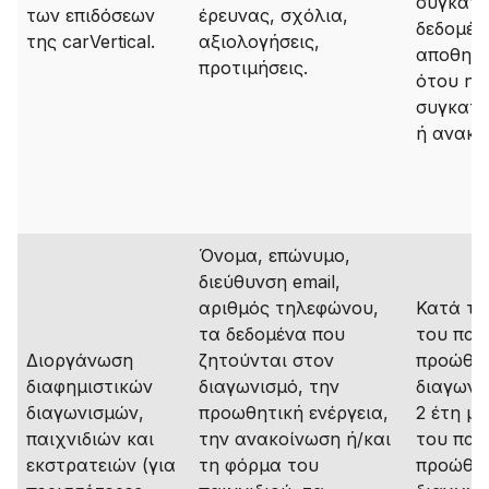
συγκατά
των επιδόσεων
έρευνας, σχόλια,
δεδομέν
της carVertical.
αξιολογήσεις,
αποθηκε
προτιμήσεις.
ότου η
συγκατά
ή ανακλ
Όνομα, επώνυμο,
διεύθυνση email,
αριθμός τηλεφώνου,
Κατά τη
τα δεδομένα που
του παιχ
Διοργάνωση
ζητούνται στον
προώθησ
διαφημιστικών
διαγωνισμό, την
διαγωνι
διαγωνισμών,
προωθητική ενέργεια,
2 έτη με
παιχνιδιών και
την ανακοίνωση ή/και
του παιχ
εκστρατειών (για
τη φόρμα του
προώθησ