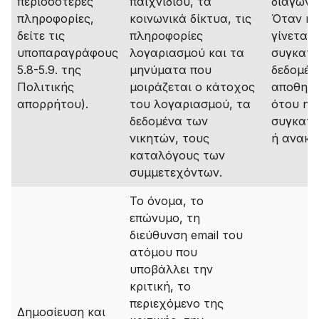
περισσότερες
παιχνιδιού, τα
διαγωνι
πληροφορίες,
κοινωνικά δίκτυα, τις
Όταν η 
δείτε τις
πληροφορίες
γίνεται 
υποπαραγράφους
λογαριασμού και τα
συγκατά
5.8-5.9. της
μηνύματα που
δεδομέν
Πολιτικής
μοιράζεται ο κάτοχος
αποθηκε
απορρήτου).
του λογαριασμού, τα
ότου η
δεδομένα των
συγκατά
νικητών, τους
ή ανακλ
καταλόγους των
συμμετεχόντων.
Το όνομα, το
επώνυμο, τη
διεύθυνση email του
ατόμου που
υποβάλλει την
κριτική, το
περιεχόμενο της
Δημοσίευση και