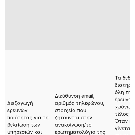
Τα δεδο
διατηρη
όλη τη 
Διεύθυνση email,
έρευνας 
Διεξαγωγή
αριθμός τηλεφώνου,
χρόνια 
ερευνών
στοιχεία που
τέλος τ
ποιότητας για τη
ζητούνται στην
Όταν η 
βελτίωση των
ανακοίνωση/το
γίνεται 
υπηρεσιών και
ερωτηματολόγιο της