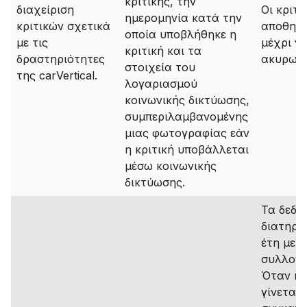
κριτικής, την
διαχείριση
Οι κριτι
ημερομηνία κατά την
κριτικών σχετικά
αποθηκε
οποία υποβλήθηκε η
με τις
μέχρι ν
κριτική και τα
δραστηριότητες
ακυρωθ
στοιχεία του
της carVertical.
λογαριασμού
κοινωνικής δικτύωσης,
συμπεριλαμβανομένης
μιας φωτογραφίας εάν
η κριτική υποβάλλεται
μέσω κοινωνικής
δικτύωσης.
Τα δεδο
διατηρο
έτη μετ
συλλογή
Όταν η 
γίνεται 