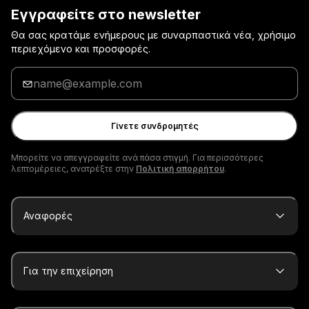
Εγγραφείτε στο newsletter
Θα σας κρατάμε ενήμερους με συναρπαστικά νέα, χρήσιμο
περιεχόμενο και προσφορές.
Εισαγάγετε
το
email
σας
Γίνετε συνδρομητές
Μπορείτε να απεγγραφείτε ανά πάσα στιγμή. Για περισσότερες
λεπτομέρειες, ανατρέξτε στην
Πολιτική απορρήτου
.
Αναφορές
Για την επιχείρηση