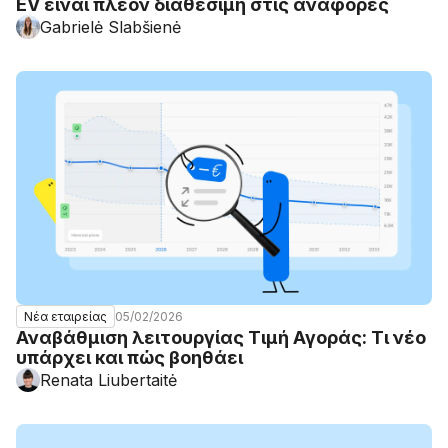
EV είναι πλέον διαθέσιμη στις αναφορές
Gabrielė Slabšienė
05/02/2026
Νέα εταιρείας
Αναβάθμιση λειτουργίας Τιμή Αγοράς: Τι νέο
υπάρχει και πώς βοηθάει
Renata Liubertaitė