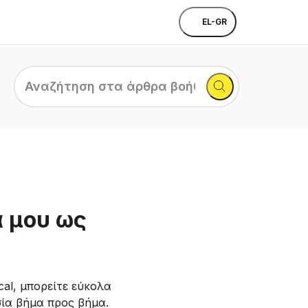
EL-GR
Αναζήτηση
στα
άρθρα
βοήθειας...
 μου ως
al, μπορείτε εύκολα
σία βήμα προς βήμα.