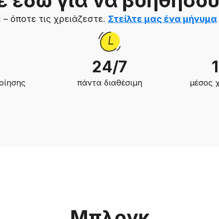
ε εδώ για να βοηθήσου
 – όποτε τις χρειάζεστε.
Στείλτε μας ένα μήνυμα
24/7
οίησης
πάντα διαθέσιμη
μέσος 
Μπλογκ