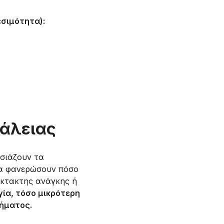
σιμότητα):
φάλειας
σιάζουν τα
 να φανερώσουν πόσο
έκτακτης ανάγκης ή
γία, τόσο μικρότερη
ήματος.