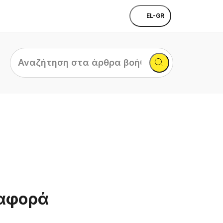
EL-GR
Αναζήτηση
στα
άρθρα
βοήθειας...
ναφορά