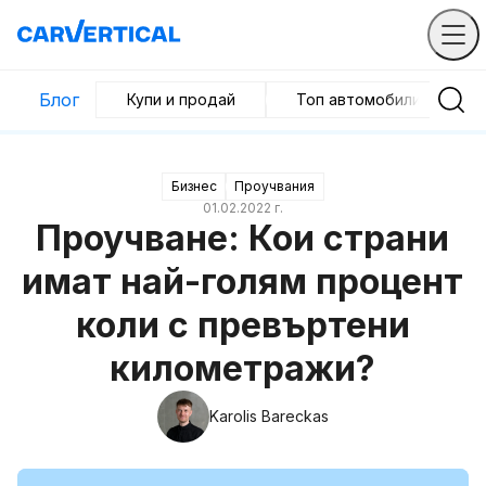
Блог
Купи и продай
Топ автомобили
Бизнес
Проучвания
01.02.2022 г.
Проучване: Кои страни
имат най-голям процент
коли с превъртени
километражи?
Karolis Bareckas