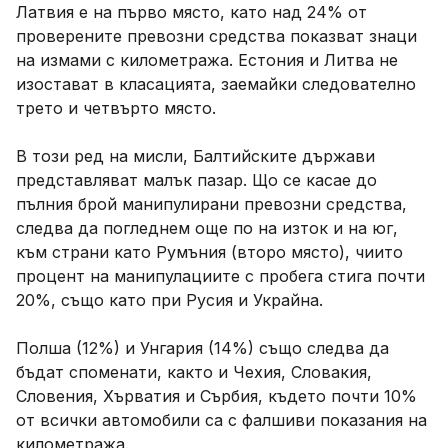
Латвия е на първо място, като над 24% от
проверените превозни средства показват знаци
на измами с километража. Естония и Литва не
изостават в класацията, заемайки следователно
трето и четвърто място.
В този ред на мисли, Балтийските държави
представляват малък пазар. Що се касае до
пълния брой манипулирани превозни средства,
следва да погледнем още по на изток и на юг,
към страни като Румъния (второ място), чиито
процент на манипулациите с пробега стига почти
20%, също като при Русия и Украйна.
Полша (12%) и Унгария (14%) също следва да
бъдат споменати, както и Чехия, Словакия,
Словения, Хърватия и Сърбия, където почти 10%
от всички автомобили са с фалшиви показания на
километража.