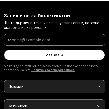
Запиши се за бюлетина ни
Ще те държим в течение с вълнуващи новини, полезно
съдържание и промоции.
Въведи
твоя
имейл
адрес
Абониране
Можеш да се отпишеш по всяко време. За повече подробности
прегледай нашата
Политика за поверителност.
Доклади
За бизнеси