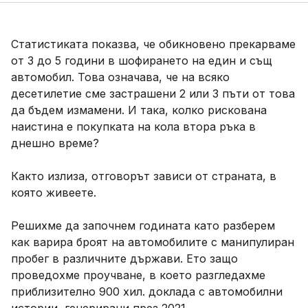
Статистиката показва, че обикновено прекарваме
от 3 до 5 години в шофирането на един и същ
автомобил. Това означава, че на всяко
десетилетие сме застрашени 2 или 3 пъти от това
да бъдем измамени. И така, колко рискована
наистина е покупката на кола втора ръка в
днешно време?
Както излиза, отговорът зависи от страната, в
която живеете.
Решихме да започнем годината като разберем
как варира броят на автомобилите с манипулиран
пробег в различните държави. Ето защо
проведохме проучване, в което разгледахме
приблизително 900 хил. доклада с автомобилни
истории, генерирани през 2021.