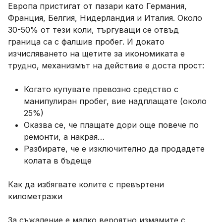
Европа пристигат от пазари като Германия,
Франция, Белгия, Нидерландия и Италия. Около
30-50% от тези коли, търгуващи се отвъд
граница са с фалшив пробег. И докато
изчисляването на щетите за икономиката е
трудно, механизмът на действие е доста прост:
Когато купувате превозно средство с
манипулиран пробег, вие надплащате (около
25%)
Оказва се, че плащате дори още повече по
ремонти, а накрая…
Разбирате, че е изключително да продадете
колата в бъдеще
Как да избягвате колите с превъртени
километражи
За съжаление е малко вероятно измамите с