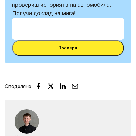
провериш историята на автомобила.
Получи доклад на мига!
Въведи VIN
Въведи
VIN
Въведи VIN
Провери
Споделяне
: