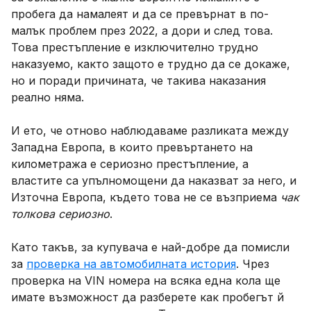
пробега да намалеят и да се превърнат в по-
малък проблем през 2022, а дори и след това.
Това престъпление е изключително трудно
наказуемо, както защото е трудно да се докаже,
но и поради причината, че такива наказания
реално няма.
И ето, че отново наблюдаваме разликата между
Западна Европа, в които превъртането на
километража е сериозно престъпление, а
властите са упълномощени да наказват за него, и
Източна Европа, където това не се възприема
чак
толкова сериозно
.
Като такъв, за купувача е най-добре да помисли
за
проверка на автомобилната история
. Чрез
проверка на VIN номера на всяка една кола ще
имате възможност да разберете как пробегът й