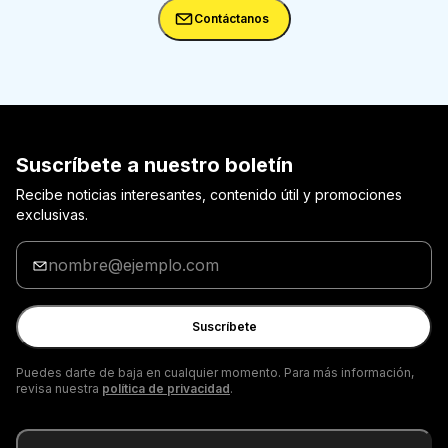
Contáctanos
Suscríbete a nuestro boletín
Recibe noticias interesantes, contenido útil y promociones
exclusivas.
Ingrese
tu
correo
electrónico
Suscríbete
Puedes darte de baja en cualquier momento. Para más información,
revisa nuestra
política de privacidad
.