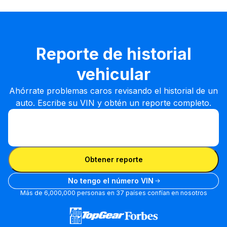
Reporte de historial
vehicular
Ahórrate problemas caros revisando el historial de un
auto. Escribe su VIN y obtén un reporte completo.
Ingresa el VIN
Ingresa
el
Ingresa el VIN
VIN
Obtener reporte
No tengo el número VIN
Más de 6,000,000 personas en 37 países confían en nosotros