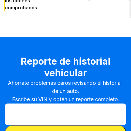
los coches
-
-
comprobados
Reporte de historial
vehicular
Ahórrate problemas caros revisando el historial 
de un auto.

Escribe su VIN y obtén un reporte completo.
Ingresa el VIN
Ingresa
el
Ingresa el VIN
VIN