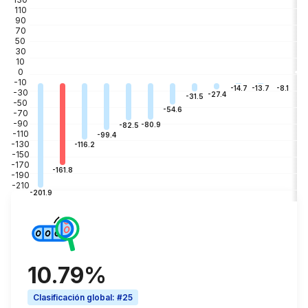
110
90
70
50
30
10
0
-10
-3
-8.1
-13.7
-14.7
-30
-27.4
-31.5
-50
-54.6
-70
-90
-80.9
-82.5
-110
-99.4
-130
-116.2
-150
-170
-161.8
-190
-210
-201.9
10.79%
Clasificación global
:
#25