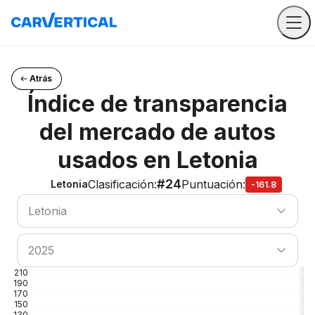
Atrás
Índice de transparencia
del mercado de autos
usados en Letonia
#24
Clasificación
:
Puntuación
:
Letonia
-161.8
Buscar país
Letonia
Buscar país
2025
210
190
170
150
130