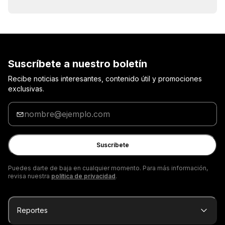
Suscríbete a nuestro boletín
Recibe noticias interesantes, contenido útil y promociones
exclusivas.
Ingrese
tu
correo
electrónico
Suscríbete
Puedes darte de baja en cualquier momento. Para más información,
revisa nuestra
política de privacidad
.
Reportes