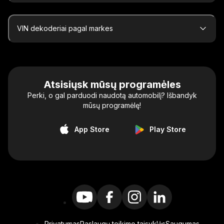
VIN dekoderiai pagal markes
Atsisiųsk mūsų programėles
Perki, o gal parduodi naudotą automobilį? Išbandyk
mūsų programėlę!
App Store
Play Store
Privatumas
Paslaugų teikimo taisyklės
Saugumas