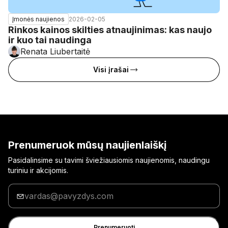
2026-02-05
Įmonės naujienos
Rinkos kainos skilties atnaujinimas: kas naujo
ir kuo tai naudinga
Renata Liubertaitė
Visi įrašai
Prenumeruok mūsų naujienlaiškį
Pasidalinsime su tavimi šviežiausiomis naujienomis, naudingu
turiniu ir akcijomis.
Įrašyk
savo
el.
pašto
Prenumeruoti