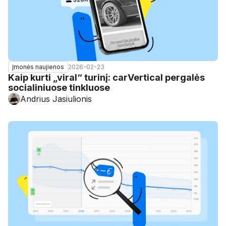
2026-02-23
Įmonės naujienos
Kaip kurti „viral“ turinį: carVertical pergalės
socialiniuose tinkluose
Andrius Jasiulionis