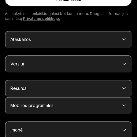
adresą
Atsisakyti naujienlaiškio galėsi bet kuriuo metu. Daugiau informacijos
rasi mūsų
Privatumo politikoje.
Ataskaitos
Verslui
Resursai
Mobilios programėlės
Įmonė