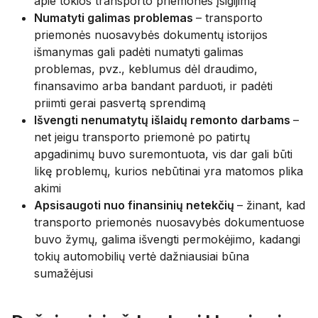
apie tokios transporto priemonės įsigijimą
Numatyti galimas problemas
– transporto
priemonės nuosavybės dokumentų istorijos
išmanymas gali padėti numatyti galimas
problemas, pvz., keblumus dėl draudimo,
finansavimo arba bandant parduoti, ir padėti
priimti gerai pasvertą sprendimą
Išvengti nenumatytų išlaidų remonto darbams
–
net jeigu transporto priemonė po patirtų
apgadinimų buvo suremontuota, vis dar gali būti
likę problemų, kurios nebūtinai yra matomos plika
akimi
Apsisaugoti nuo finansinių netekčių
– žinant, kad
transporto priemonės nuosavybės dokumentuose
buvo žymų, galima išvengti permokėjimo, kadangi
tokių automobilių vertė dažniausiai būna
sumažėjusi