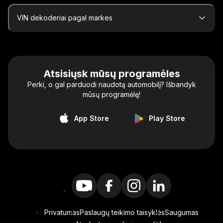
VIN dekoderiai pagal markes
Atsisiųsk mūsų programėles
Perki, o gal parduodi naudotą automobilį? Išbandyk
mūsų programėlę!
App Store
Play Store
Privatumas
Paslaugų teikimo taisyklės
Saugumas