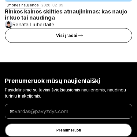
2026-02-05
Įmonės naujienos
Rinkos kainos skilties atnaujinimas: kas naujo
ir kuo tai naudinga
Renata Liubertaitė
Visi įrašai
Prenumeruok mūsų naujienlaiškį
Pasidalinsime su tavimi šviežiausiomis naujienomis, naudingu
turiniu ir akcijomis.
Įrašyk
savo
el.
pašto
Prenumeruoti
adresą