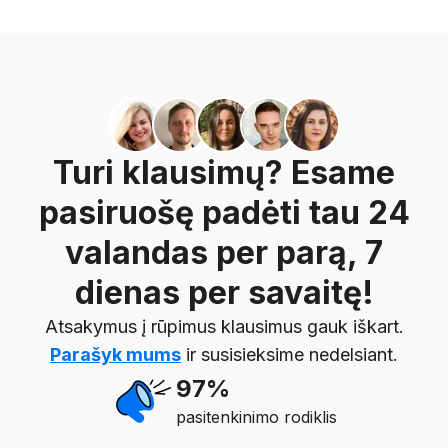
Turi klausimų? Esame
pasiruošę padėti tau 24
valandas per parą, 7
dienas per savaitę!
Atsakymus į rūpimus klausimus gauk iškart.
Parašyk mums
ir susisieksime nedelsiant.
97%
pasitenkinimo rodiklis