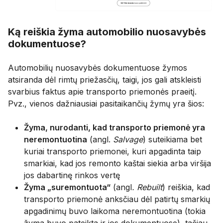
Ką reiškia žyma automobilio nuosavybės
dokumentuose?
Automobilių nuosavybės dokumentuose žymos
atsiranda dėl rimtų priežasčių, taigi, jos gali atskleisti
svarbius faktus apie transporto priemonės praeitį.
Pvz., vienos dažniausiai pasitaikančių žymų yra šios:
Žyma, nurodanti, kad transporto priemonė yra
neremontuotina
(angl.
Salvage
) suteikiama bet
kuriai transporto priemonei, kuri apgadinta taip
smarkiai, kad jos remonto kaštai siekia arba viršija
jos dabartinę rinkos vertę
Žyma „suremontuota“
(angl
. Rebuilt
) reiškia, kad
transporto priemonė anksčiau dėl patirtų smarkių
apgadinimų buvo laikoma neremontuotina (tokia