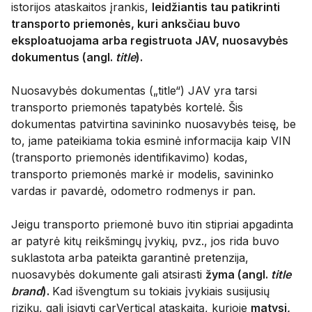
istorijos ataskaitos įrankis,
leidžiantis tau patikrinti
transporto priemonės, kuri anksčiau buvo
eksploatuojama arba registruota JAV, nuosavybės
dokumentus (angl.
title
).
Nuosavybės dokumentas („title“) JAV yra tarsi
transporto priemonės tapatybės kortelė. Šis
dokumentas patvirtina savininko nuosavybės teisę, be
to, jame pateikiama tokia esminė informacija kaip VIN
(transporto priemonės identifikavimo) kodas,
transporto priemonės markė ir modelis, savininko
vardas ir pavardė, odometro rodmenys ir pan.
Jeigu transporto priemonė buvo itin stipriai apgadinta
ar patyrė kitų reikšmingų įvykių, pvz., jos rida buvo
suklastota arba pateikta garantinė pretenzija,
nuosavybės dokumente gali atsirasti
žyma (angl.
title
brand
).
Kad išvengtum su tokiais įvykiais susijusių
rizikų, gali įsigyti carVertical ataskaitą, kurioje
matysi,