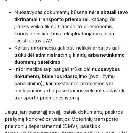
Nuosavybės dokumentų būsena
nėra aktuali tavo
tikrinamai transporto priemonei,
kadangi šis
įrankis veikia tik su transporto priemonėmis,
kurios anksčiau buvo eksploatuojamos arba
registruotos JAV
Kartais informacija gali būti netiksli arba jos gali
trūkti dėl
administracinių klaidų arba netinkamo
duomenų pateikimo
Informacijos taip pat gali trūkti dėl
nuosavybės
dokumentų būsenos klastojimo
(pvz., žymų
panaikinimo), kai ankstesnės problemos yra
nuslepiamos arba pakeičiamos siekiant suklastoti
transporto priemonės istoriją
Jeigu įtari pastarąjį atvejį, pateik dokumentų patikros
prašymą konkrečios valstijos Motorinių transporto
priemonių departamentui (DMV), paieškok