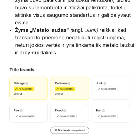
žyma buvo pateikta ir jos dokumentuose), tačiau
buvo suremontuota ir atidžiai patikrinta, todėl ji
atitinka visus saugumo standartus ir gali dalyvauti
eisme
Žyma „Metalo laužas“
(
angl
. Junk)
reiškia, kad
transporto priemonė negali būti registruojama,
neturi jokios vertės ir yra tinkama tik metalo laužui
ir ardymui dalimis