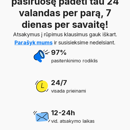
pasiruošę padėti tau 24
valandas per parą, 7
dienas per savaitę!
Atsakymus į rūpimus klausimus gauk iškart.
Parašyk mums
ir susisieksime nedelsiant.
97%
pasitenkinimo rodiklis
24/7
visada prieinami
12-24h
vid. atsakymo laikas