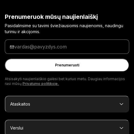
Prenumeruok mūsų naujienlaiškį
Pasidalinsime su tavimi šviežiausiomis naujienomis, naudingu
turiniu ir akcijomis.
Įrašyk
savo
el.
pašto
Prenumeruoti
adresą
Atsisakyti naujienlaiškio galėsi bet kuriuo metu. Daugiau informacijos
rasi mūsų
Privatumo politikoje.
Ataskaitos
Verslui