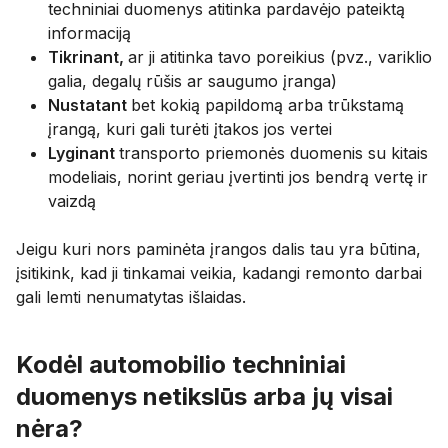
techniniai duomenys atitinka pardavėjo pateiktą
informaciją
Tikrinant,
ar ji atitinka tavo poreikius (pvz., variklio
galia, degalų rūšis ar saugumo įranga)
Nustatant
bet kokią papildomą arba trūkstamą
įrangą, kuri gali turėti įtakos jos vertei
Lyginant
transporto priemonės duomenis su kitais
modeliais, norint geriau įvertinti jos bendrą vertę ir
vaizdą
Jeigu kuri nors paminėta įrangos dalis tau yra būtina,
įsitikink, kad ji tinkamai veikia, kadangi remonto darbai
gali lemti nenumatytas išlaidas.
Kodėl automobilio techniniai
duomenys netikslūs arba jų visai
nėra?