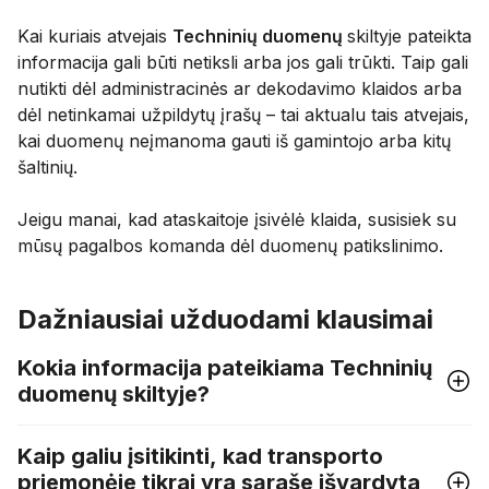
Kai kuriais atvejais
Techninių duomenų
skiltyje pateikta
informacija gali būti netiksli arba jos gali trūkti. Taip gali
nutikti dėl administracinės ar dekodavimo klaidos arba
dėl netinkamai užpildytų įrašų – tai aktualu tais atvejais,
kai duomenų neįmanoma gauti iš gamintojo arba kitų
šaltinių.
Jeigu manai, kad ataskaitoje įsivėlė klaida, susisiek su
mūsų pagalbos komanda dėl duomenų patikslinimo.
Dažniausiai užduodami klausimai
Kokia informacija pateikiama Techninių
duomenų skiltyje?
Kaip galiu įsitikinti, kad transporto
priemonėje tikrai yra sąraše išvardyta