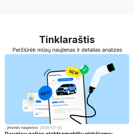
Tinklaraštis
Peržiūrėk mūsų naujienas ir detalias analizes
2026-07-02
Įmonės naujienos
Daugiau galios elektromobilių pirkėjams: