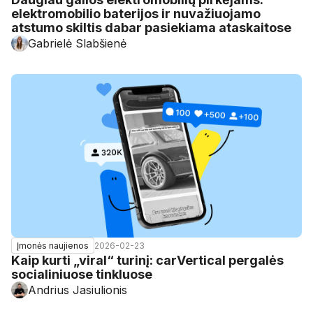
elektromobilio baterijos ir nuvažiuojamo
atstumo skiltis dabar pasiekiama ataskaitose
Gabrielė Slabšienė
2026-02-23
Įmonės naujienos
Kaip kurti „viral“ turinį: carVertical pergalės
socialiniuose tinkluose
Andrius Jasiulionis