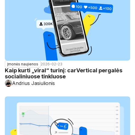
2026-02-23
Įmonės naujienos
Kaip kurti „viral“ turinį: carVertical pergalės
socialiniuose tinkluose
Andrius Jasiulionis