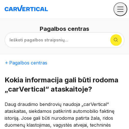
Pagalbos
centras
Ieškoti pagalbos straipsnių...
Pagalbos
centras
Kokia informacija gali būti rodoma
„carVertical“ ataskaitoje?
Daug draudimo bendrovių naudoja „carVertical“
ataskaitas, siekdamos patikrinti automobilio faktinę
istoriją. Jose gali būti nurodoma patirta žala, ridos
duomenų klastojimas, vagystės atvejai, techninės