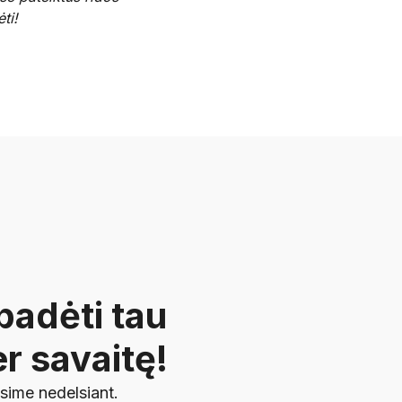
ti!
padėti tau
r savaitę!
ksime nedelsiant.