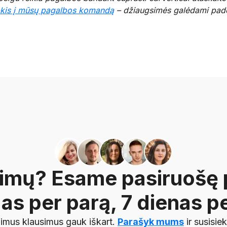
pkis į mūsų pagalbos komandą
– džiaugsimės galėdami padė
simų? Esame pasiruošę 
as per parą, 7 dienas pe
imus klausimus gauk iškart.
Parašyk mums
ir susisie