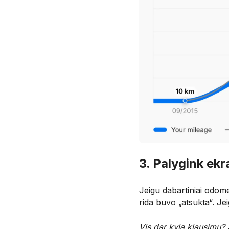
3. Palygink ek
Jeigu dabartiniai odome
rida buvo „atsukta“. Jeig
Vis dar kyla klausimų? 