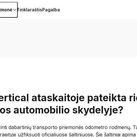
Įmonė
Tinklaraštis
Pagalba
rtical ataskaitoje pateikta ri
s automobilio skydelyje?
ikrinti dabartinių transporto priemonės odometro rodmenų. T
eityje užfiksuoti oficialiuose šaltiniuose. Šie šaltiniai apima