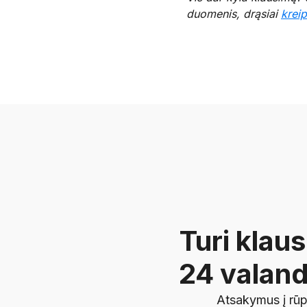
duomenis, drąsiai
krei
Turi klau
24 valand
Atsakymus į rūp