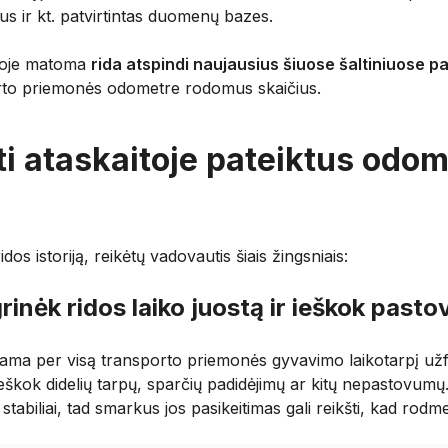
us ir kt. patvirtintas duomenų bazes.
itoje matoma
rida atspindi naujausius šiuose šaltiniuose 
orto priemonės odometre rodomus skaičius.
ti ataskaitoje pateiktus odo
dos istoriją, reikėtų vadovautis šiais žingsniais:
grinėk ridos laiko juostą ir ieškok pasto
kiama per visą transporto priemonės gyvavimo laikotarpį u
eškok didelių tarpų, sparčių padidėjimų ar kitų nepastovumų. 
ir stabiliai, tad smarkus jos pasikeitimas gali reikšti, kad rod