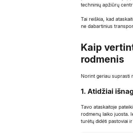
techninių apžiūrų centr
Tai reiškia, kad ataska
ne dabartinius transp
Kaip vertin
rodmenis
Norint geriau suprasti ri
1. Atidžiai išna
Tavo ataskaitoje patei
rodmenų laiko juosta. I
turėtų didėti pastoviai 