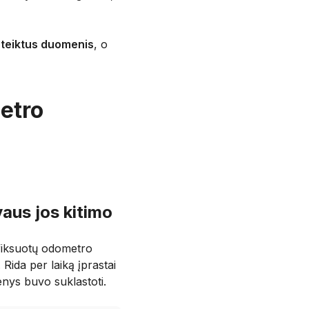
pateiktus duomenis
, o
metro
vaus jos kitimo
žfiksuotų odometro
Rida per laiką įprastai
menys buvo suklastoti.