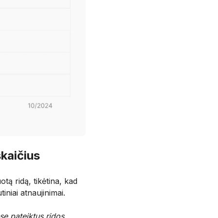
kaičius
ą ridą, tikėtina, kad
tiniai atnaujinimai.
se pateiktus ridos