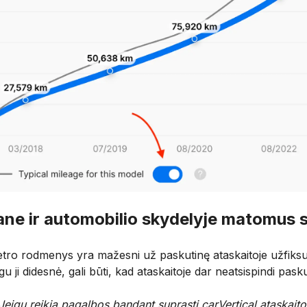
rane ir automobilio skydelyje matomus s
tro rodmenys yra mažesni už paskutinę ataskaitoje užfiksuot
u ji didesnė, gali būti, kad ataskaitoje dar neatsispindi pasku
Jeigu reikia pagalbos bandant suprasti carVertical ataskaito