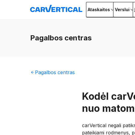
Ataskaitos
Verslui
Pagalbos
centras
Pagalbos
centras
Kodėl carVe
nuo matomo
carVertical negali pat
pateikiami rodmenys, pra