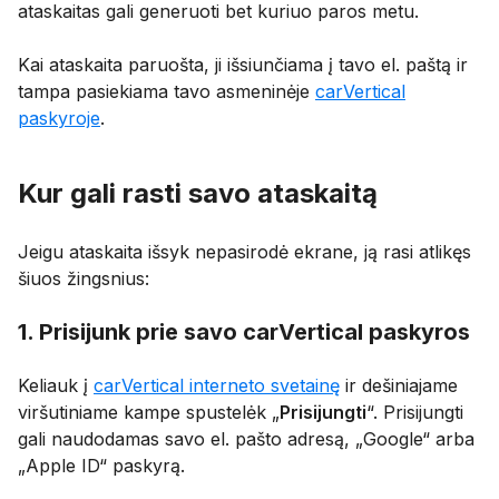
ataskaitas gali generuoti bet kuriuo paros metu.
Kai ataskaita paruošta, ji išsiunčiama į tavo el. paštą ir
tampa pasiekiama tavo asmeninėje
carVertical
paskyroje
.
Kur gali rasti savo ataskaitą
Jeigu ataskaita išsyk nepasirodė ekrane, ją rasi atlikęs
šiuos žingsnius:
1. Prisijunk prie savo carVertical paskyros
Keliauk į
carVertical interneto svetainę
ir dešiniajame
viršutiniame kampe spustelėk „
Prisijungti
“. Prisijungti
gali naudodamas savo el. pašto adresą, „Google“ arba
„Apple ID“ paskyrą.