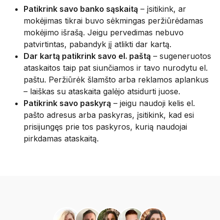
Patikrink savo banko sąskaitą
– įsitikink, ar
mokėjimas tikrai buvo sėkmingas peržiūrėdamas
mokėjimo išrašą. Jeigu pervedimas nebuvo
patvirtintas, pabandyk jį atlikti dar kartą.
Dar kartą patikrink savo el. paštą
– sugeneruotos
ataskaitos taip pat siunčiamos ir tavo nurodytu el.
paštu. Peržiūrėk šlamšto arba reklamos aplankus
– laiškas su ataskaita galėjo atsidurti juose.
Patikrink savo paskyrą
– jeigu naudoji kelis el.
pašto adresus arba paskyras, įsitikink, kad esi
prisijungęs prie tos paskyros, kurią naudojai
pirkdamas ataskaitą.