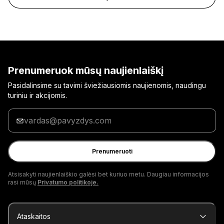
Prenumeruok mūsų naujienlaiškį
Pasidalinsime su tavimi šviežiausiomis naujienomis, naudingu
turiniu ir akcijomis.
Įrašyk
savo
el.
pašto
Prenumeruoti
adresą
Atsisakyti naujienlaiškio galėsi bet kuriuo metu. Daugiau informacijos
rasi mūsų
Privatumo politikoje.
Ataskaitos