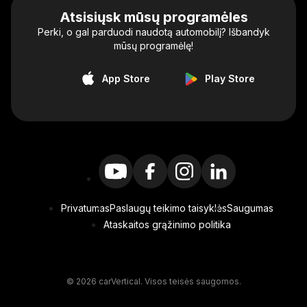
Atsisiųsk mūsų programėles
Perki, o gal parduodi naudotą automobilį? Išbandyk
mūsų programėlę!
App Store
Play Store
Privatumas
Paslaugų teikimo taisyklės
Saugumas
Ataskaitos grąžinimo politika
© 2026 carVertical. Visos teisės saugomos.