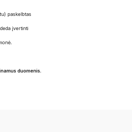
tu) paskelbtas
eda įvertinti
emonė.
.
ieinamus duomenis
.