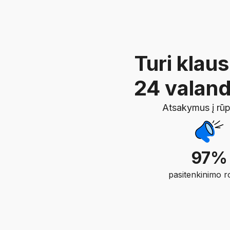
Turi klau
24 valand
Atsakymus į rūp
97%
pasitenkinimo ro