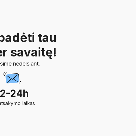
padėti tau
r savaitę!
ksime nedelsiant.
12-24h
 atsakymo laikas