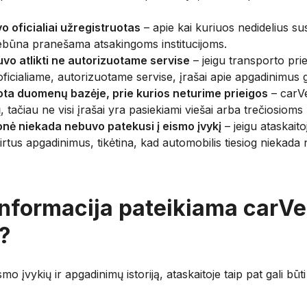
o oficialiai užregistruotas
– apie kai kuriuos nedidelius sus
būna pranešama atsakingoms institucijoms.
vo atlikti ne autorizuotame servise
– jeigu transporto pr
cialiame, autorizuotame servise, įrašai apie apgadinimus gal
ota duomenų bazėje, prie kurios neturime prieigos
– carVe
, tačiau ne visi įrašai yra pasiekiami viešai arba trečiosioms 
nė niekada nebuvo patekusi į eismo įvykį
– jeigu ataskaito
rtus apgadinimus, tikėtina, kad automobilis tiesiog niekada
informacija pateikiama carVe
?
 įvykių ir apgadinimų istoriją, ataskaitoje taip pat gali būt