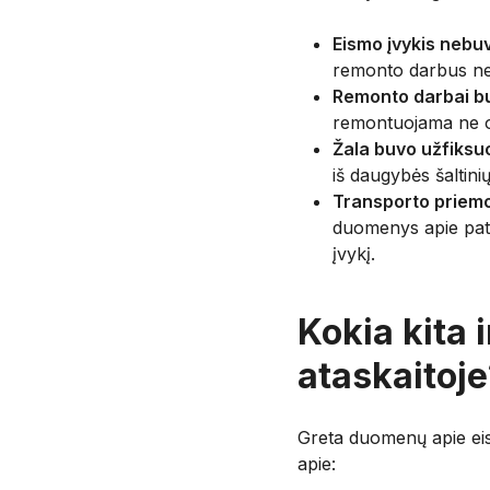
Eismo įvykis nebuv
remonto darbus ne
Remonto darbai bu
remontuojama ne ofi
Žala buvo užfiksu
iš daugybės šaltinių
Transporto priemo
duomenys apie pati
įvykį.
Kokia kita 
ataskaitoje
Greta duomenų apie eismo
apie: