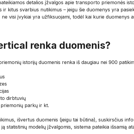
pateikiamos detalios įžvalgos apie transporto priemonės istori
s ir kitus svarbius nutikimus – jeigu šie duomenys yra pasi
e visi įvykiai yra užfiksuojami, todėl kai kurie duomenys a
Vertical renka duomenis?
riemonių istorijų duomenis renka iš daugiau nei 900 patikimų 
rus
zes
cijas
o dirbtuvių
priemonių parkų ir kt.
itikimus, išvertus duomenis (jeigu tai būtina), suskirsčius inf
 ją statistinių modelių įžvalgomis, sistema pateikia išsamią at