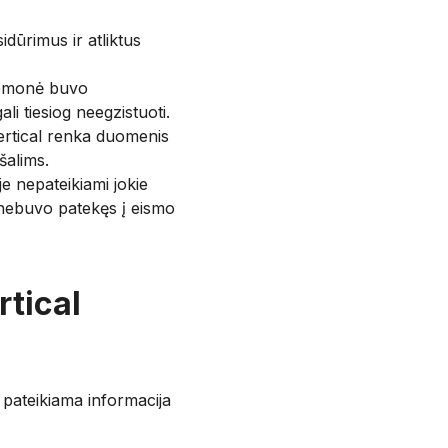
idūrimus ir atliktus
iemonė buvo
i tiesiog neegzistuoti.
rtical renka duomenis
šalims.
je nepateikiami jokie
 nebuvo patekęs į eismo
rtical
i pateikiama informacija