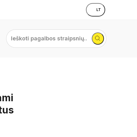
LT
Ieškoti
pagalbos
straipsnių...
ami
tus