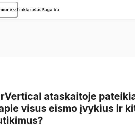
Įmonė
Tinklaraštis
Pagalba
Vertical ataskaitoje pateiki
ie visus eismo įvykius ir ki
utikimus?