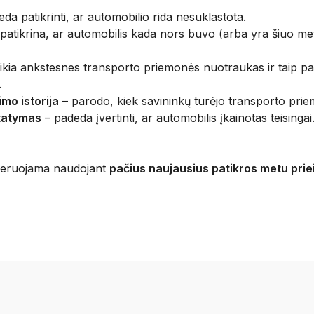
da patikrinti, ar automobilio rida nesuklastota.
patikrina, ar automobilis kada nors buvo (arba yra šiuo me
ikia ankstesnes transporto priemonės nuotraukas ir taip pad
.
imo istorija
– parodo, kiek savininkų turėjo transporto pri
tatymas
– padeda įvertinti, ar automobilis įkainotas teisingai
eneruojama naudojant
pačius naujausius patikros metu pr