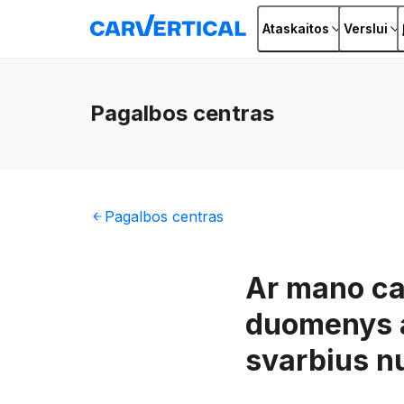
Ataskaitos
Verslui
Pagalbos
centras
Pagalbos
centras
Ar mano car
duomenys ap
svarbius n