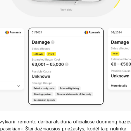
įvykiai ir remonto darbai atsiduria oficialiose duomenų bazės
asiekiami. Štai dažniausios priežastys, kodėl taip nutinka: