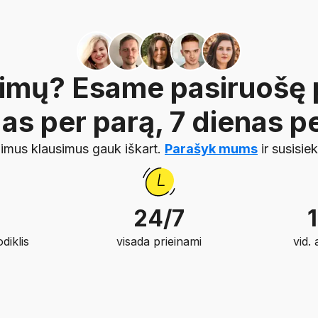
simų? Esame pasiruošę 
as per parą, 7 dienas pe
imus klausimus gauk iškart.
Parašyk mums
ir susisie
24/7
diklis
visada prieinami
vid.