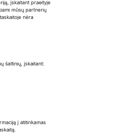
ją, įskaitant praeityje
ekiami mūsų partnerių
taskaitoje nėra
šaltinių, įskaitant:
ormaciją į atitinkamas
askaitą.