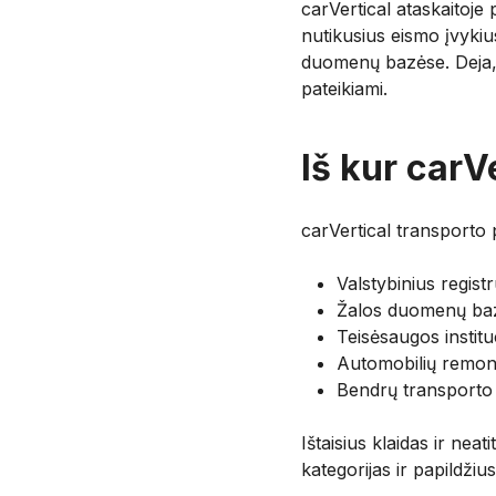
carVertical ataskaitoje 
nutikusius eismo įvykiu
duomenų bazėse. Deja, n
pateikiami.
Iš kur car
carVertical transporto p
Valstybinius regist
Žalos duomenų ba
Teisėsaugos institu
Automobilių remont
Bendrų transporto 
Ištaisius klaidas ir neat
kategorijas ir papildžius