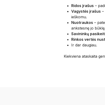
Ridos įrašus
– pade
Vagystės įrašus
– 
ieškomu.
Nuotraukos
– pate
ankstesnę jo būklę
Savininkų pasikeit
Rinkos vertės nus
Ir dar daugiau.
Kiekviena ataskaita g