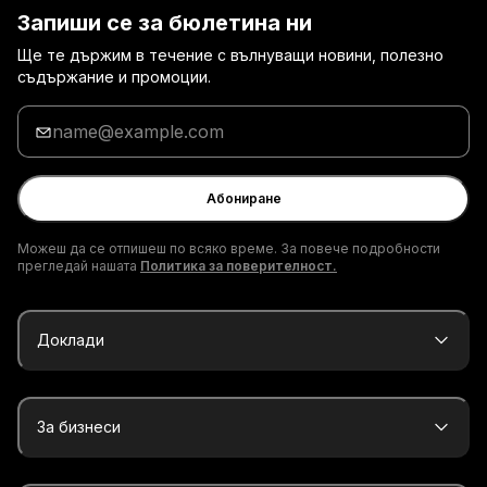
Запиши се за бюлетина ни
Ще те държим в течение с вълнуващи новини, полезно
съдържание и промоции.
Въведи
твоя
имейл
адрес
Абониране
Можеш да се отпишеш по всяко време. За повече подробности
прегледай нашата
Политика за поверителност.
Доклади
За бизнеси