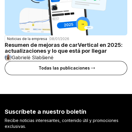
08/01/2026
Noticias de la empresa
Resumen de mejoras de carVertical en 2025:
actualizaciones y lo que está por llegar
Gabrielė Slabšienė
Todas las publicaciones
Suscríbete a nuestro boletín
Recibe noticias interesantes, contenido útil y promociones
exclusivas.