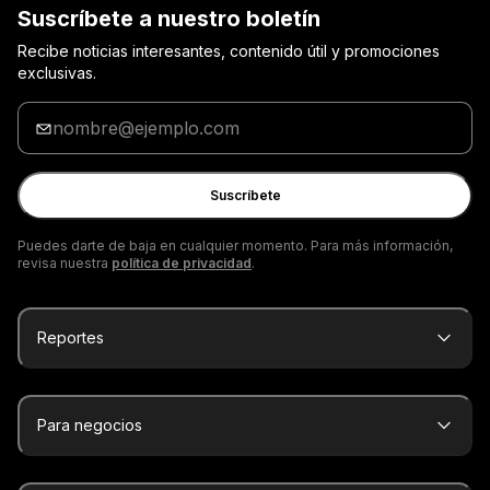
Suscríbete a nuestro boletín
Recibe noticias interesantes, contenido útil y promociones
exclusivas.
Ingrese
tu
correo
electrónico
Suscríbete
Puedes darte de baja en cualquier momento. Para más información,
revisa nuestra
política de privacidad
.
Reportes
Para negocios