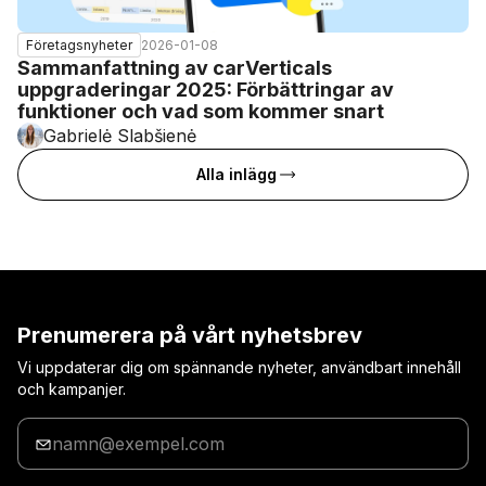
2026-01-08
Företagsnyheter
Sammanfattning av carVerticals
uppgraderingar 2025: Förbättringar av
funktioner och vad som kommer snart
Gabrielė Slabšienė
Alla inlägg
Prenumerera på vårt nyhetsbrev
Vi uppdaterar dig om spännande nyheter, användbart innehåll
och kampanjer.
Ange
din
e-