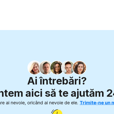
4
6
5
7
6
8
7
9
8
9
Ai întrebări?
tem aici să te ajutăm 
re ai nevoie, oricând ai nevoie de ele.
Trimite-ne un 