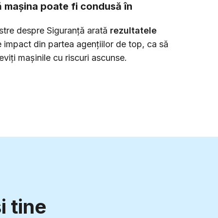
 mașina poate fi condusă în
stre despre Siguranță arată
rezultatele
 impact din partea agențiilor de top, ca să
 eviți mașinile cu riscuri ascunse.
i tine