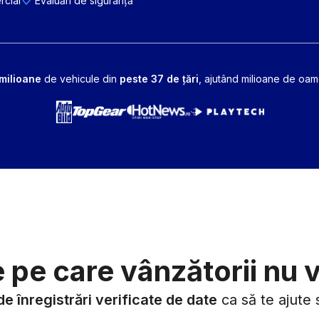
rcial
Evaluări de siguranță
milioane
de vehicule din
peste 37 de țări
, ajutând milioane de oam
 pe care vânzătorii nu v
de înregistrări verificate de date
ca să te ajute 