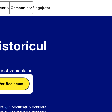
ceri
Companie
Blog
Ajutor
istoricul
icul vehiculului.
Verifică acum
raj
Specificații & echipare