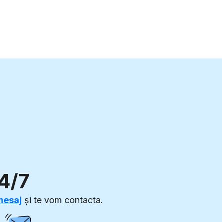
5
7
8
6
8
9
7
9
8
9
24/7
mesaj
și te vom contacta.