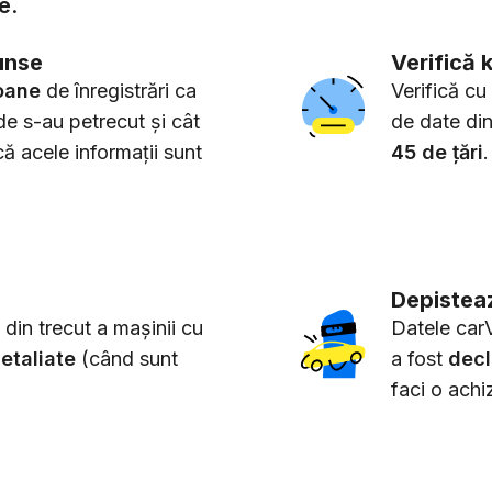
e
.
unse
Verifică k
oane
de înregistrări ca
Verifică cu
de s-au petrecut și cât
de date di
că acele informații sunt
45 de țări
.
Depisteaz
 din trecut a mașinii cu
Datele carV
etaliate
(când sunt
a fost
decl
faci o achiz