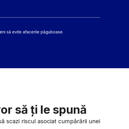
eni să evite afacerile păguboase.
or să ți le spună
să scazi riscul asociat cumpărării unei