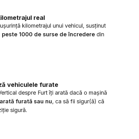
ilometrajul real
 ușurință kilometrajul unui vehicul, susținut
n
peste 1000 de surse de încredere
din
ă vehiculele furate
ertical despre Furt îți arată dacă o mașină
arată furată sau nu
, ca să fii sigur(ă) că
iție sigură.