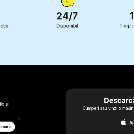
24/7
cție
Disponibil
Timp 
Descarcă
le și
Cumperi sau vinzi o mașin
A
onare