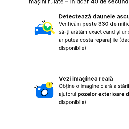
mașini rulate – în doar
40 de secund
Detectează daunele asc
Verificăm
peste 330 de mili
să-ți arătăm exact când și un
ar putea costa reparațiile (da
disponibile).
Vezi imaginea reală
Obține o imagine clară a stării
ajutorul
pozelor exterioare d
disponibile).