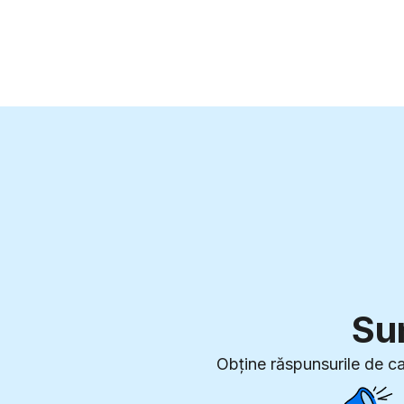
6
2
2
2
2
7
3
3
3
3
8
4
4
4
4
9
5
5
5
5
6
6
6
6
7
7
7
7
8
8
8
8
9
9
9
9
Sun
Obține răspunsurile de ca