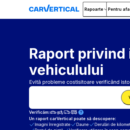
Rapoarte
Pentru afa
Raport privind 
vehiculului
Evită probleme costisitoare verificând istor
Introdu VIN
Introdu
VIN
Introdu VIN
Verificăm:
Un raport carVertical poate să descopere:
Imagini înregistrate
Daune
Derulări de kilomet