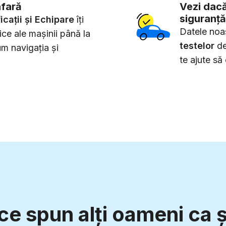
afară
Vezi dacă
siguranță
icații și Echipare
îți
Datele noa
nice ale mașinii până la
testelor
de
um navigația și
te ajute să
ce spun alți oameni ca ș