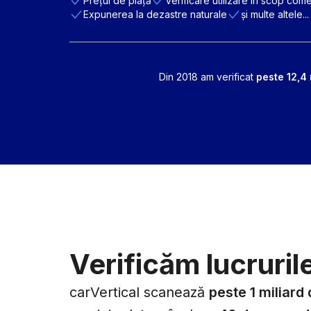
Prețul de piață
Verificare utilizare în scop come
Expunerea la dezastre naturale
și multe altele...
Din 2018 am verificat
peste 12,4 
Verificăm lucrurile
carVertical scanează
peste 1 miliard 